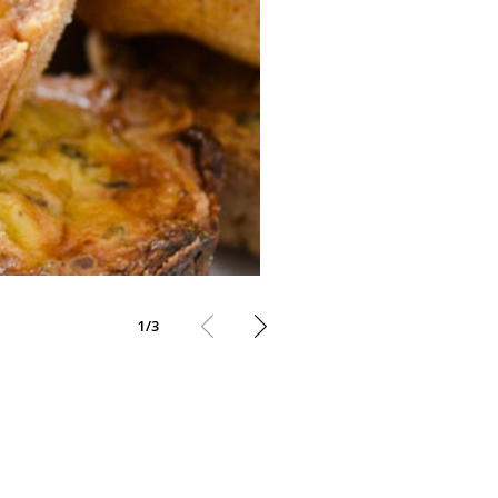
1
/
3