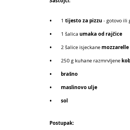
Sastojci:
1
tijesto za pizzu
- gotovo ili
1 šalica
umaka od rajčice
2 šalice isjeckane
mozzarelle
250 g kuhane razmrvljene
kob
brašno
maslinovo ulje
sol
Postupak: