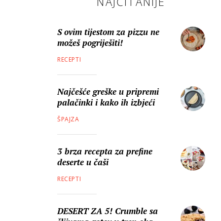
NAJČITANIJE
S ovim tijestom za pizzu ne
možeš pogriješiti!
RECEPTI
Najčešće greške u pripremi
palačinki i kako ih izbjeći
ŠPAJZA
3 brza recepta za prefine
deserte u čaši
RECEPTI
DESERT ZA 5! Crumble sa