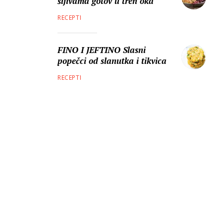
šljivama gotov u tren oka
RECEPTI
FINO I JEFTINO Slasni
popečci od slanutka i tikvica
RECEPTI