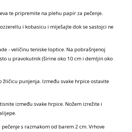
jeva te pripremite na plehu papir za pečenje.
zerellu i kobasicu i miješajte dok se sastojci ne
de - veličinu teniske loptice. Na pobrašnjenoj
esto u pravokutnik (širine oko 10 cm i demljin oko
po žličicu punjenja. Između svake hrpice ostavite
itisnite između svake hrpice. Nožem izrežite i
alijepe.
 za pečenje s razmakom od barem 2 cm. Vrhove