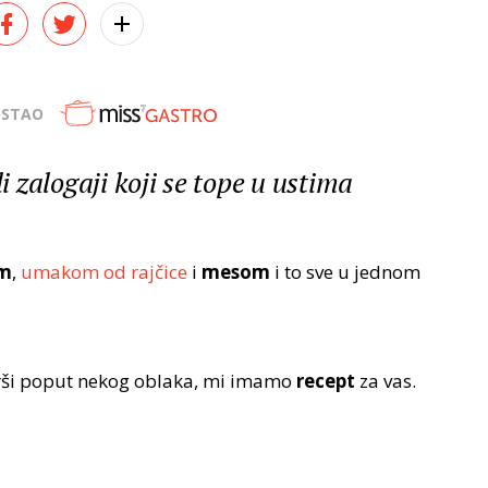
OSTAO
li zalogaji koji se tope u ustima
om
,
umakom od rajčice
i
mesom
i to sve u jednom
prši poput nekog oblaka, mi imamo
recept
za vas.