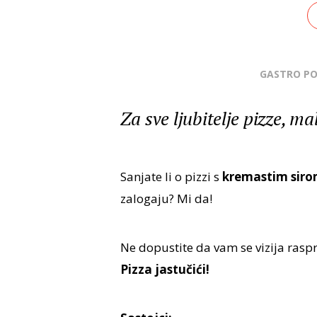
GASTRO P
Za sve ljubitelje pizze, ma
Sanjate li o pizzi s
kremastim sir
zalogaju? Mi da!
Ne dopustite da vam se vizija ras
Pizza jastučići!