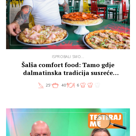
ISPROBALI SMO...
Šalša comfort food: Tamo gdje
dalmatinska tradicija susreće
američke klasike
25'
40'
6