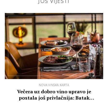
JOŠ VIJESTI
NOVA VINSKA KARTA
Večera uz dobro vino upravo je
postala još privlačnija: Batak
kvalitetna vina č…