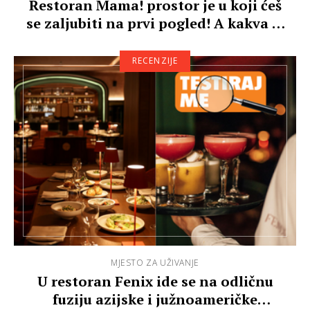
Restoran Mama! prostor je u koji ćeš
se zaljubiti na prvi pogled! A kakva je
te…
RECENZIJE
MJESTO ZA UŽIVANJE
U restoran Fenix ide se na odličnu
fuziju azijske i južnoameričke