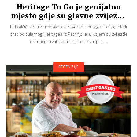
Heritage To Go je genijalno
mjesto gdje su glavne zvijezde
domaće namirnice
U Tkalčićevoj ulici nedavno je otvoren Heritage To Go, mlađi
brat popularnog Heritagea iz Petrinjske, u kojem su zvijezde
domaće hrvatske namirnice, ovaj put …
RECENZIJE