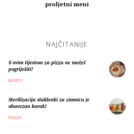
proljetni meni
NAJČITANIJE
S ovim tijestom za pizzu ne možeš
pogriješiti!
RECEPTI
Sterilizacija staklenki za zimnicu je
obavezan korak!
ŠPAJZA