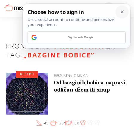
Sign in with Google
PRONAĐENO
1 REZULTATA
ZA
TAG
„
BAZGINE BOBICE
”
RECEPTI
BESPLATNA ZIMNICA
Od bazginih bobica napravi
odličan džem ili sirup
45'
35'
30