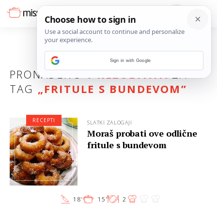
Sign in with Google
PRONAĐENO
1 REZULTATA
ZA
TAG
„
FRITULE S BUNDEVOM
”
RECEPTI
SLATKI ZALOGAJI
Moraš probati ove odlične
fritule s bundevom
18'
15'
2