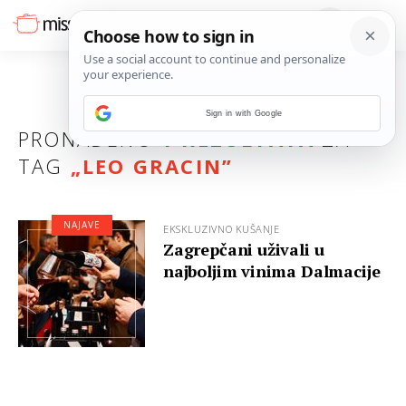
Sign in with Google
PRONAĐENO
1 REZULTATA
ZA
TAG
„
LEO GRACIN
”
NAJAVE
EKSKLUZIVNO KUŠANJE
Zagrepčani uživali u
najboljim vinima Dalmacije