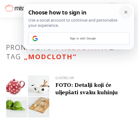
Sign in with Google
PRONAĐENO
1 REZULTATA
ZA
TAG
„
MODCLOTH
”
GASTRO.HR
FOTO: Detalji koji će
uljepšati svaku kuhinju