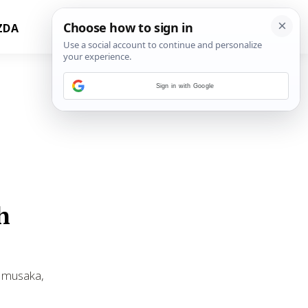
ZDA
Sign in with Google
h
od musaka,