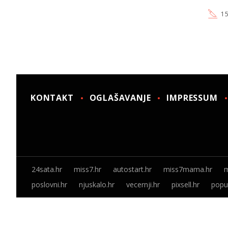
15
KONTAKT
OGLAŠAVANJE
IMPRESSUM
24sata.hr
miss7.hr
autostart.hr
miss7mama.hr
m
poslovni.hr
njuskalo.hr
vecernji.hr
pixsell.hr
popus