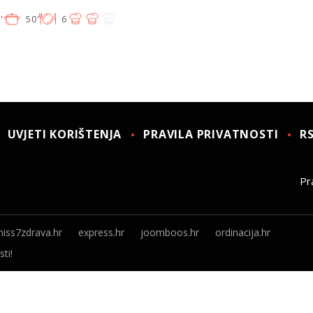
'
50'
6
UVJETI KORIŠTENJA
PRAVILA PRIVATNOSTI
R
Pra
iss7zdrava.hr
express.hr
joomboos.hr
ordinacija.hr
ti!