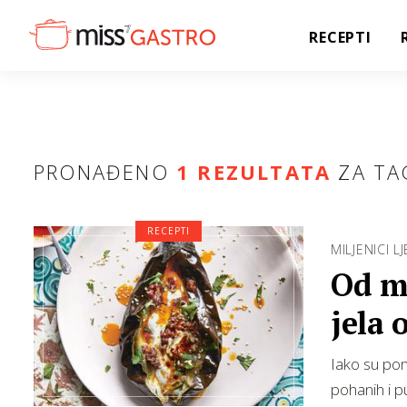
RECEPTI
PRONAĐENO
1 REZULTATA
ZA TA
RECEPTI
MILJENICI L
Od m
jela 
Iako su pon
pohanih i p