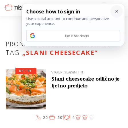
Sign in with Google
PRONAĐENO
1 REZULTATA
ZA
TAG
„
SLANI CHEESECAKE
”
RECEPTI
VIRALNI SLA(S)NI HIT
Slani cheesecake odlično je
ljetno predjelo
20'
50'
4