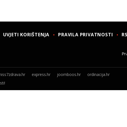
UVJETI KORIŠTENJA
PRAVILA PRIVATNOSTI
R
Pra
iss7zdrava.hr
express.hr
joomboos.hr
ordinacija.hr
ti!