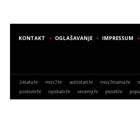
KONTAKT
OGLAŠAVANJE
IMPRESSUM
24sata.hr
miss7.hr
autostart.hr
miss7mama.hr
m
poslovni.hr
njuskalo.hr
vecernji.hr
pixsell.hr
popus