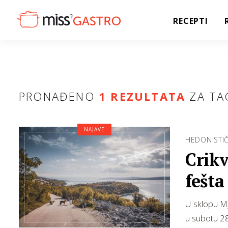
RECEPTI
PRONAĐENO
1 REZULTATA
ZA TA
NAJAVE
HEDONISTI
Crik
fešta
U sklopu Mje
u subotu 28