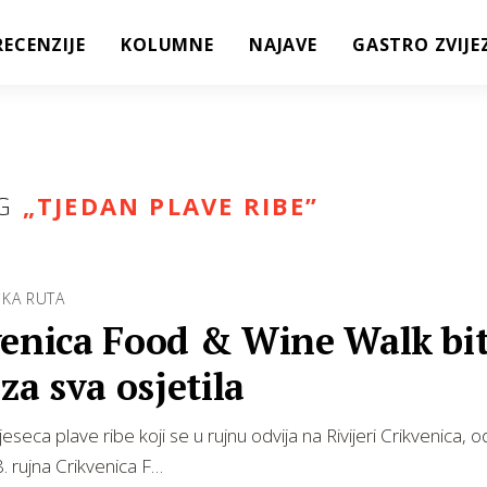
RECENZIJE
KOLUMNE
NAJAVE
GASTRO ZVIJE
G
„
TJEDAN PLAVE RIBE
”
ČKA RUTA
venica Food & Wine Walk bit
 za sva osjetila
seca plave ribe koji se u rujnu odvija na Rivijeri Crikvenica, o
. rujna Crikvenica F…