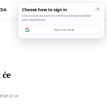
ZDA
Sign in with Google
 će
držat će se