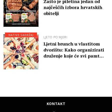
Zašto je piletina jedan od
najčešćih izbora hrvatskih
obitelji
NATIVE SADRŽAJ
LJETO PO MJERI
Ljetni brunch u vlastitom
dvorištu: Kako organizirati
druženje koje će svi pamt…
KONTAKT