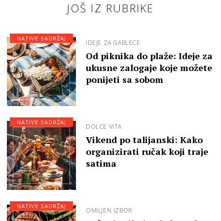
JOŠ IZ RUBRIKE
NATIVE SADRŽAJ
IDEJE ZA GABLECE
Od piknika do plaže: Ideje za
ukusne zalogaje koje možete
ponijeti sa sobom
NATIVE SADRŽAJ
DOLCE VITA
Vikend po talijanski: Kako
organizirati ručak koji traje
satima
NATIVE SADRŽAJ
OMILJEN IZBOR