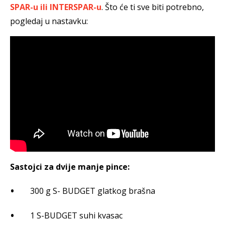
SPAR-u ili INTERSPAR-u
. Što će ti sve biti potrebno,
pogledaj u nastavku:
Sastojci za dvije manje pince:
300 g S- BUDGET glatkog brašna
1 S-BUDGET suhi kvasac