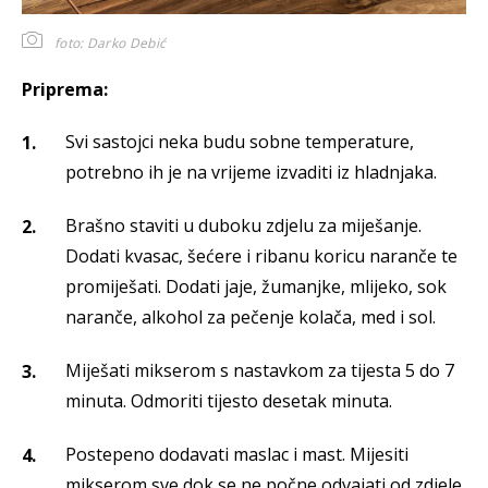
foto: Darko Debić
Priprema:
Svi sastojci neka budu sobne temperature,
potrebno ih je na vrijeme izvaditi iz hladnjaka.
Brašno staviti u duboku zdjelu za miješanje.
Dodati kvasac, šećere i ribanu koricu naranče te
promiješati. Dodati jaje, žumanjke, mlijeko, sok
naranče, alkohol za pečenje kolača, med i sol.
Miješati mikserom s nastavkom za tijesta 5 do 7
minuta. Odmoriti tijesto desetak minuta.
Postepeno dodavati maslac i mast. Mijesiti
mikserom sve dok se ne počne odvajati od zdjele.