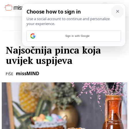
Sign in with Google
13. OŽUJKA 2024.
Najsočnija pinca koja
uvijek uspijeva
missMIND
PIŠE