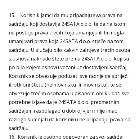
15. Korisnik jamči da mu pripadaju sva prava na
sadržaju koji dostavlja 24SATA d.o.o. te da na istom
ne postoje prava trećih koja umanjuju ili bi mogla
umanjivati prava koja 24SATA d.o.o. stječe na tom
sadržaju. U slučaju bilo kakvih zahtjeva trećih osoba
s osnova naknade štete prema 24SATA d.o.o. koji su
po bilo kojem osnovu vezani uz dostavljeni sadržaj,
Korisnik se obvezuje poduzeti sve radnje da spriječi
ili otkloni štetu (neimovinsku ili imovinsku), te se
obvezuje trećim osobama u pisanom obliku dati sve
potrebne izjave da je 24SATA d.o.o. predmetnim
sadržajem raspolagao u dobroj vjeri i nije imao
razloga sumnjati da korisniku ne pripadaju prava na
sadržaju.
16. Korisnik je osobno odgovoran za svoj sadržaj