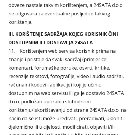
obveze nastale takvim korištenjem, a 24SATA d.o.o.
ne odgovara za eventualne posljedice takvog
korištenja.
III. KORIŠTENJE SADRŽAJA KOJEG KORISNIK ČINI
DOSTUPNIM ILI DOSTAVLJA 24SATA
11. Korištenjem web servisa korisnik prima na
znanje i pristaje da svaki sadržaj (primjerice:
komentari, forumaške poruke, osvrti, kritike,
recenzije tekstovi, fotografije, video i audio sadržaj,
računalni kodovi i aplikacije) koji je učinio
dostupnim na web servisu ili ga je dostavio 24SATA
d.o.o. podložan uporabi i slobodnom
korištenju/iskorištavanju od strane 24SATA d.o.o. na
način da se isti može uređivati, prerađivati, ukloniti
djelomično ili u cijelosti, modificirati, objaviti i/ili