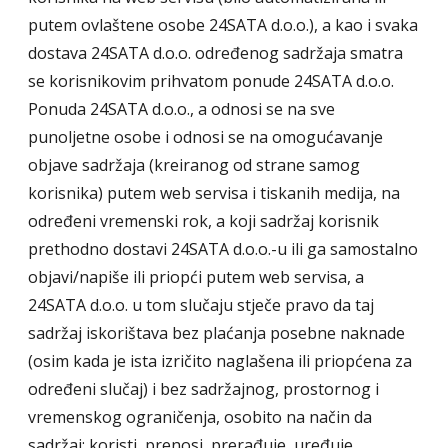
putem ovlaštene osobe 24SATA d.o.o.), a kao i svaka
dostava 24SATA d.o.o. određenog sadržaja smatra
se korisnikovim prihvatom ponude 24SATA d.o.o.
Ponuda 24SATA d.o.o., a odnosi se na sve
punoljetne osobe i odnosi se na omogućavanje
objave sadržaja (kreiranog od strane samog
korisnika) putem web servisa i tiskanih medija, na
određeni vremenski rok, a koji sadržaj korisnik
prethodno dostavi 24SATA d.o.o.-u ili ga samostalno
objavi/napiše ili priopći putem web servisa, a
24SATA d.o.o. u tom slučaju stječe pravo da taj
sadržaj iskorištava bez plaćanja posebne naknade
(osim kada je ista izričito naglašena ili priopćena za
određeni slučaj) i bez sadržajnog, prostornog i
vremenskog ograničenja, osobito na način da
sadržaj: koristi, prenosi, prerađuje, uređuje,