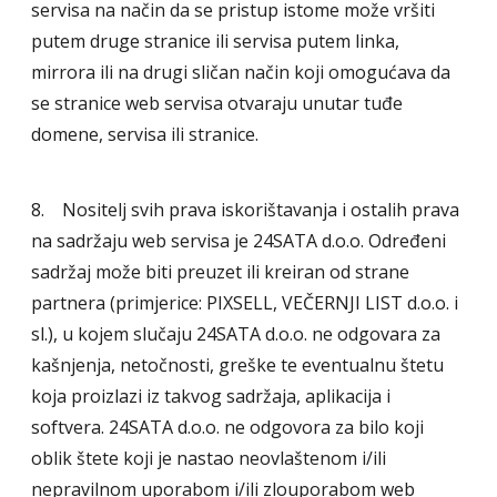
servisa na način da se pristup istome može vršiti
putem druge stranice ili servisa putem linka,
mirrora ili na drugi sličan način koji omogućava da
se stranice web servisa otvaraju unutar tuđe
domene, servisa ili stranice.
8. Nositelj svih prava iskorištavanja i ostalih prava
na sadržaju web servisa je 24SATA d.o.o. Određeni
sadržaj može biti preuzet ili kreiran od strane
partnera (primjerice: PIXSELL, VEČERNJI LIST d.o.o. i
sl.), u kojem slučaju 24SATA d.o.o. ne odgovara za
kašnjenja, netočnosti, greške te eventualnu štetu
koja proizlazi iz takvog sadržaja, aplikacija i
softvera. 24SATA d.o.o. ne odgovora za bilo koji
oblik štete koji je nastao neovlaštenom i/ili
nepravilnom uporabom i/ili zlouporabom web