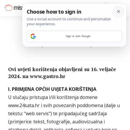
Sign in with Google
UVJETI KORIŠTENJA
Ovi uvjeti korištenja objavljeni su 16. veljače
2024. na www.gastro.hr
I. PRIMJENA OPĆIH UVJETA KORIŠTENJA
U slučaju pristupa i/ili korištenja domene
www.24sata.hr i svih povezanih poddomena (dalje u
tekstu: "web servis") te pripadajućeg sadržaja
(primjerice: tekst, fotografije, audiovizualna i
glazbena djela), aplikacija, sofvera i usluga koje se