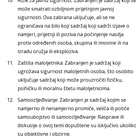
Rizik za javnu sigurnost: Zabranjen je sadržaj koji se
može smatrati ozbiljnom prijetnjom javnoj
sigurnosti. Ova zabrana uključuje, ali se ne
ograničava na bilo koji sadržaj koji sadrži izjave o
namjeri, prijetnji ili poziva na počinjenje nasilja
protiv određenih osoba, skupina ili imovine ili na
izradu oružja ili eksploziva.
Zaštita maloljetnika: Zabranjen je sadržaj koji
ugrožava sigurnost maloljetnih osoba, što osobito
uključuje sadržaj koji može prouzročiti fizičku,
psihičku ili moralnu štetu maloljetnicima.
Samoozljeđivanje: Zabranjen je sadržaj kojim se
namjerno ili nenamjerno promiče, veliča ili potiče
samoubojstvo ili samoozljeđivanje. Rasprave ili
diskusije o ovoj temi dopuštene su isključivo ukolik
su objektivne i obzirne.