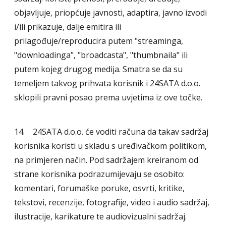
objavljuje, priopćuje javnosti, adaptira, javno izvodi
i/ili prikazuje, dalje emitira ili
prilagođuje/reproducira putem "streaminga,
"downloadinga", "broadcasta", "thumbnaila" ili
putem kojeg drugog medija. Smatra se da su
temeljem takvog prihvata korisnik i 24SATA d.o.o.
sklopili pravni posao prema uvjetima iz ove točke.
14. 24SATA d.o.o. će voditi računa da takav sadržaj
korisnika koristi u skladu s uređivačkom politikom,
na primjeren način. Pod sadržajem kreiranom od
strane korisnika podrazumijevaju se osobito:
komentari, forumaške poruke, osvrti, kritike,
tekstovi, recenzije, fotografije, video i audio sadržaj,
ilustracije, karikature te audiovizualni sadržaj.