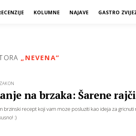
RECENZIJE
KOLUMNE
NAJAVE
GASTRO ZVIJE
TORA
„NEVENA”
 ZAKON
anje na brzaka: Šarene rajči
n brzinski recept koji vam moze posluziti kao ideja za gricnuti
usno! :)