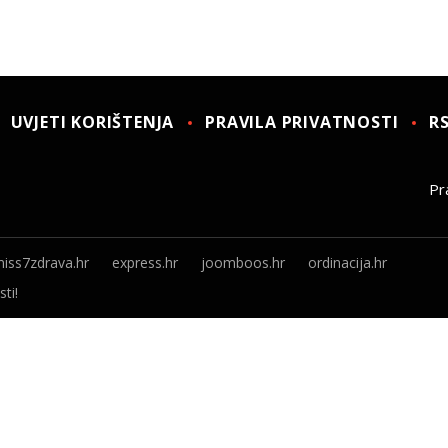
UVJETI KORIŠTENJA
PRAVILA PRIVATNOSTI
R
Pra
iss7zdrava.hr
express.hr
joomboos.hr
ordinacija.hr
ti!