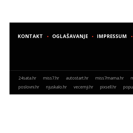
KONTAKT
OGLAŠAVANJE
IMPRESSUM
24sata.hr
miss7.hr
autostart.hr
miss7mama.hr
m
poslovni.hr
njuskalo.hr
vecernji.hr
pixsell.hr
popus