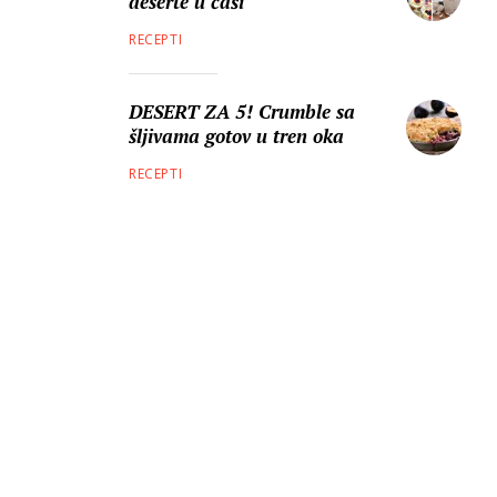
deserte u čaši
RECEPTI
DESERT ZA 5! Crumble sa
šljivama gotov u tren oka
RECEPTI