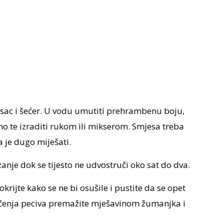
vasac i šećer. U vodu umutiti prehrambenu boju,
šno te izraditi rukom ili mikserom. Smjesa treba
ba je dugo miješati.
zanje dok se tijesto ne udvostruči oko sat do dva.
okrijte kako se ne bi osušile i pustite da se opet
pečenja peciva premažite mješavinom žumanjka i