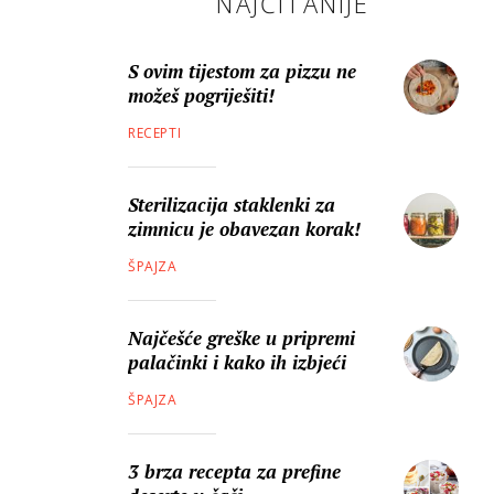
NAJČITANIJE
S ovim tijestom za pizzu ne
možeš pogriješiti!
RECEPTI
Sterilizacija staklenki za
zimnicu je obavezan korak!
ŠPAJZA
Najčešće greške u pripremi
palačinki i kako ih izbjeći
ŠPAJZA
3 brza recepta za prefine