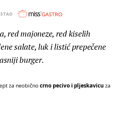
OSTAO
, red majoneze, red kiselih
lene salate, luk i listić prepečene
asniji burger.
ept za neobično
crno pecivo i pljeskavicu
za