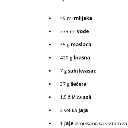
45 ml
mlijeka
235 ml
vode
35 g
maslaca
420 g
brašna
7 g
suhi kvasac
37 g
šećera
1.5 žličica
soli
2 velika
jaja
1
jaje
izmiksano sa vodom za