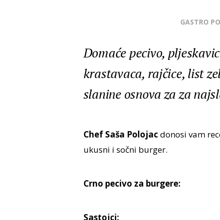
GASTRO P
Domaće pecivo, pljeskavica
krastavaca, rajčice, list ze
slanine osnova za za najsl
Chef Saša Polojac
donosi vam rec
ukusni i sočni burger.
Crno pecivo za burgere:
Sastojci: