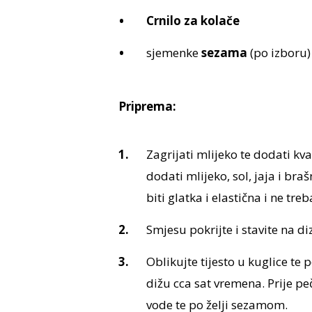
Crnilo za kolače
sjemenke
sezama
(po izboru)
Priprema:
Zagrijati mlijeko te dodati k
dodati mlijeko, sol, jaja i bra
biti glatka i elastična i ne tre
Smjesu pokrijte i stavite na di
Oblikujte tijesto u kuglice te p
dižu cca sat vremena. Prije 
vode te po želji sezamom.