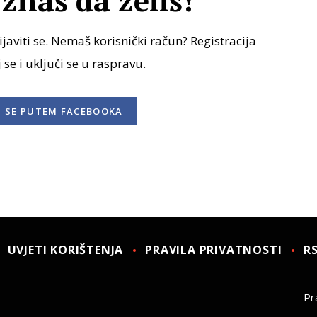
znaš da želiš!
javiti se. Nemaš korisnički račun? Registracija
j se i uključi se u raspravu.
I SE
PUTEM FACEBOOKA
UVJETI KORIŠTENJA
PRAVILA PRIVATNOSTI
R
Pra