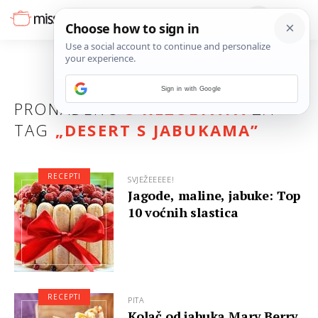
Sign in with Google
PRONAĐENO
3 REZULTATA
ZA
TAG
„
DESERT S JABUKAMA
”
RECEPTI
SVJEŽEEEEE!
Jagode, maline, jabuke: Top
10 voćnih slastica
RECEPTI
PITA
Kolač od jabuka Mary Berry