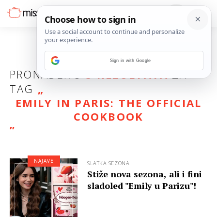
Sign in with Google
PRONAĐENO
3 REZULTATA
ZA
TAG
„
EMILY IN PARIS: THE OFFICIAL
COOKBOOK
”
NAJAVE
SLATKA SEZONA
Stiže nova sezona, ali i fini
sladoled "Emily u Parizu"!