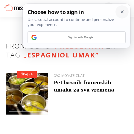
Sign in with Google
PRONAĐENO
1 REZULTATA
ZA
TAG
„
ESPAGNIOL UMAK
”
ŠPAJZA
OVO MORATE ZNATI
Pet baznih francuskih
umaka za sva vremena