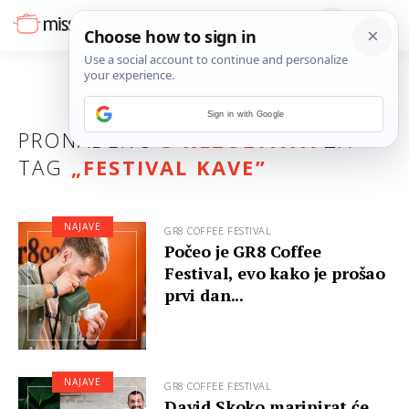
Sign in with Google
PRONAĐENO
3 REZULTATA
ZA
TAG
„
FESTIVAL KAVE
”
NAJAVE
GR8 COFFEE FESTIVAL
Počeo je GR8 Coffee
Festival, evo kako je prošao
prvi dan...
NAJAVE
GR8 COFFEE FESTIVAL
David Skoko marinirat će