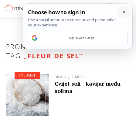
Sign in with Google
PRONAĐENO
1 REZULTATA
ZA
TAG
„
FLEUR DE SEL
”
KOLUMNE
DRAGULJ IZ MORA
Cvijet soli - kavijar među
solima