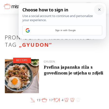
Sign in with Google
PRONAĐENO
1 REZULTATA
ZA
TAG
„
GYUDON
”
RECEPTI
GYUDON
Prefina japanska riža s
govedinom je utjeha u zdjeli
15'
17'
4