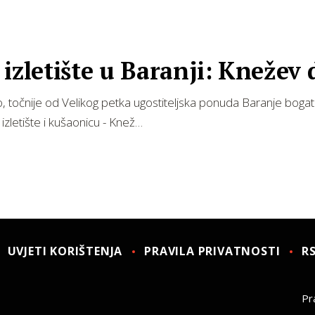
izletište u Baranji: Knežev 
točnije od Velikog petka ugostiteljska ponuda Baranje bogati
izletište i kušaonicu - Knež…
UVJETI KORIŠTENJA
PRAVILA PRIVATNOSTI
R
Pra