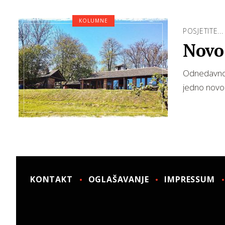
KOLUMNE
POSJETITE...
Novo 
Odnedavno, 
jedno novo 
KONTAKT
OGLAŠAVANJE
IMPRESSUM