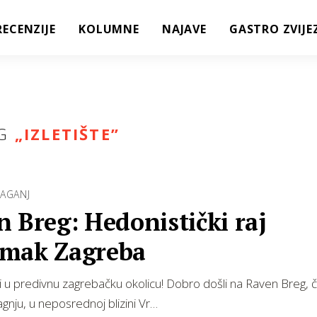
RECENZIJE
KOLUMNE
NAJAVE
GASTRO ZVIJE
G
„
IZLETIŠTE
”
HAGANJ
 Breg: Hedonistički raj
mak Zagreba
 u predivnu zagrebačku okolicu! Dobro došli na Raven Breg,
gnju, u neposrednoj blizini Vr…