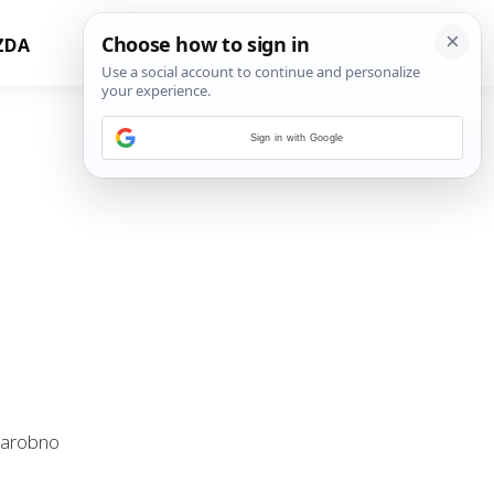
ZDA
Sign in with Google
 čarobno