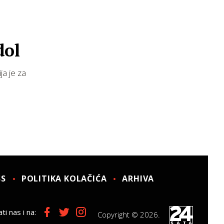
dol
ja je za
SS
POLITIKA KOLAČIĆA
ARHIVA
ti nas i na:
Copyright © 2026.