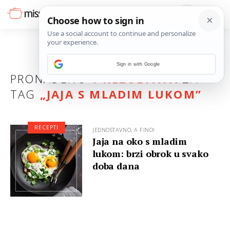
Sign in with Google
PRONAĐENO
1 REZULTATA
ZA
TAG
„
JAJA S MLADIM LUKOM
”
RECEPTI
JEDNOSTAVNO, A FINO!
Jaja na oko s mladim
lukom: brzi obrok u svako
doba dana