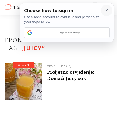
Sign in with Google
PRONAĐENO
1 REZULTATA
ZA
TAG
„
JUICY
”
KOLUMNE
ODMAH ISPROBAJTE!
Proljetno osvježenje:
Domaći Juicy sok