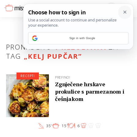
Sign in with Google
PRONAĐENO
1 REZULTATA
ZA
TAG
„
KELJ PUPČAR
”
RECEPTI
PREFINO!
Zgnječene hrskave
prokulice s parmezanom i
češnjakom
35'
15'
6