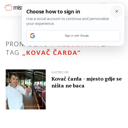
Sign in with Google
PRONAĐENO
1 REZULTATA
ZA
TAG
„
KOVAČ ČARDA
”
GASTRO.HR
Kovač čarda - mjesto gdje se
ništa ne baca