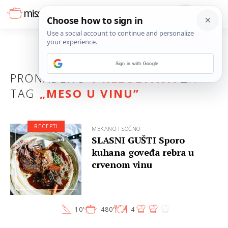
Sign in with Google
PRONAĐENO
1 REZULTATA
ZA
TAG
„
MESO U VINU
”
RECEPTI
MEKANO I SOČNO
SLASNI GUŠTI Sporo
kuhana goveđa rebra u
crvenom vinu
10'
480'
4