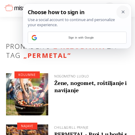
Sign in with Google
PRONAĐENO
2 REZULTATA
ZA
TAG
„
PERMETAL
”
KOLUMNE
NOGOMETNO LUDILO
Žene, nogomet, roštiljanje i
navijanje
NAJAVE
CHILL&GRILL PRANJE
PERMETAL - Broj 1 u borbi s