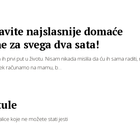
avite najslasnije domaće
e za svega dva sata!
ih prvi put u životu. Nisam nikada mislila da ću ih sama raditi,
jek računamo na mamu, b…
tule
alice koje ne možete stati jesti