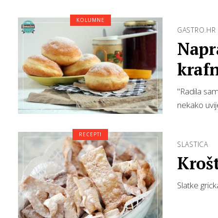
KOLUMNE
GASTRO.HR
Napr
krafn
"Radila sam 
nekako uvi
RECEPTI
SLASTICA
Kroš
Slatke grick