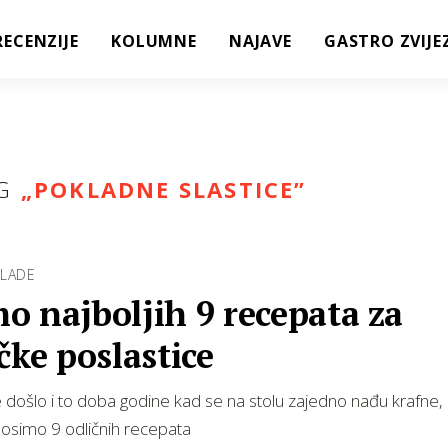
RECENZIJE
KOLUMNE
NAJAVE
GASTRO ZVIJE
G
„
POKLADNE SLASTICE
”
KLADE
 najboljih 9 recepata za
čke poslastice
došlo i to doba godine kad se na stolu zajedno nađu krafne, 
Donosimo 9 odličnih recepata