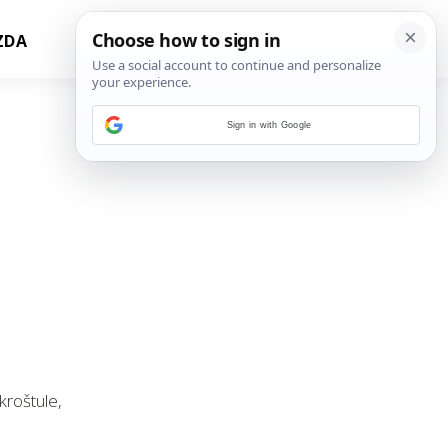
ZDA
Sign in with Google
kroštule,