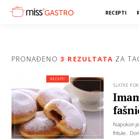
RECEPTI
PRONAĐENO
3 REZULTATA
ZA TA
RECEPTI
SLATKE PO
Imamo
fašni
Napokon je 
fritule... 