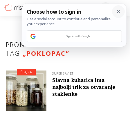
Sign in with Google
PRONAĐENO
1 REZULTATA
ZA
TAG
„
POKLOPAC
”
ŠPAJZA
SUPER SAVJET
Slavna kuharica ima
najbolji trik za otvaranje
staklenke