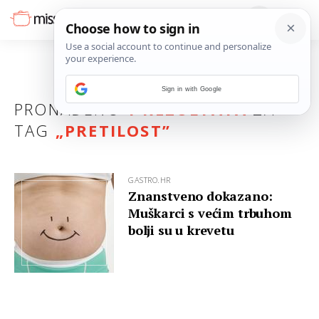
Sign in with Google
PRONAĐENO
1 REZULTATA
ZA
TAG
„
PRETILOST
”
GASTRO.HR
Znanstveno dokazano:
Muškarci s većim trbuhom
bolji su u krevetu