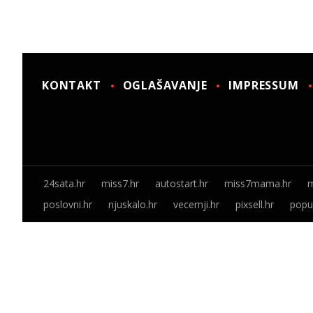
KONTAKT
OGLAŠAVANJE
IMPRESSUM
24sata.hr
miss7.hr
autostart.hr
miss7mama.hr
m
poslovni.hr
njuskalo.hr
vecernji.hr
pixsell.hr
popus