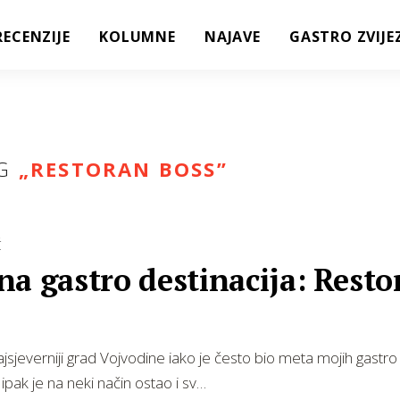
RECENZIJE
KOLUMNE
NAJAVE
GASTRO ZVIJE
G
„
RESTORAN BOSS
”
Ć
a gastro destinacija: Resto
ajsjeverniji grad Vojvodine iako je često bio meta mojih gastro
ipak je na neki način ostao i sv…