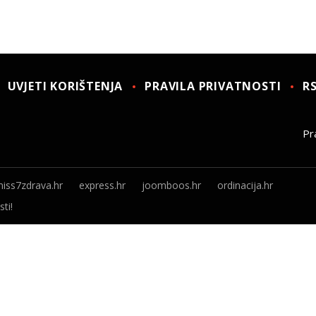
UVJETI KORIŠTENJA
PRAVILA PRIVATNOSTI
R
Pra
iss7zdrava.hr
express.hr
joomboos.hr
ordinacija.hr
ti!