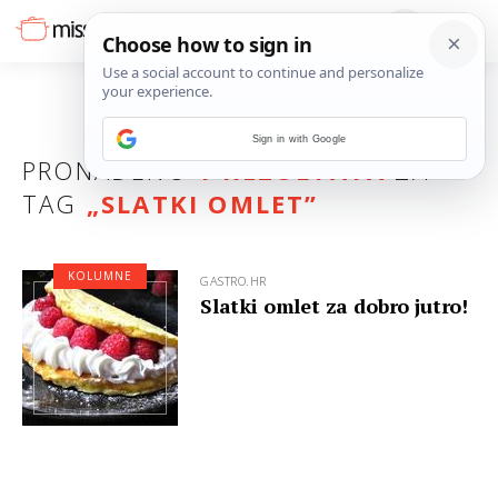
Sign in with Google
PRONAĐENO
1 REZULTATA
ZA
TAG
„
SLATKI OMLET
”
KOLUMNE
GASTRO.HR
Slatki omlet za dobro jutro!