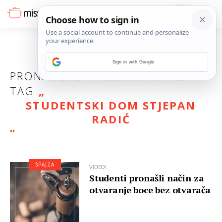
Sign in with Google
PRONAĐENO
1 REZULTATA
ZA
TAG
„
STUDENTSKI DOM STJEPAN
RADIĆ
”
ŠPAJZA
VIDEO!
Studenti pronašli način za
otvaranje boce bez otvarača