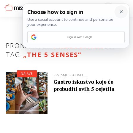
Sign in with Google
PRONAĐENO
1 REZULTATA
ZA
TAG
„
THE 5 SENSES
”
NAJAVE
PRVI SMO PROBALI...
Gastro iskustvo koje će
probuditi svih 5 osjetila