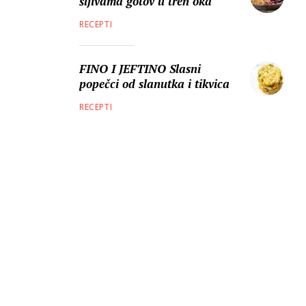
šljivama gotov u tren oka
RECEPTI
FINO I JEFTINO Slasni
popečci od slanutka i tikvica
RECEPTI