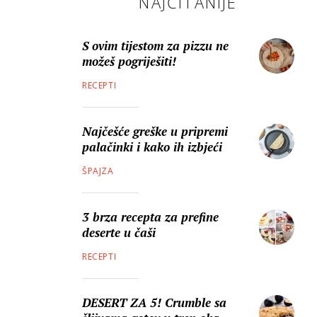
NAJČITANIJE
S ovim tijestom za pizzu ne
možeš pogriješiti!
RECEPTI
Najčešće greške u pripremi
palačinki i kako ih izbjeći
ŠPAJZA
3 brza recepta za prefine
deserte u čaši
RECEPTI
DESERT ZA 5! Crumble sa