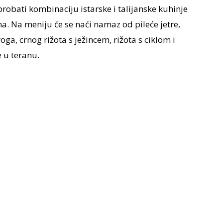
robati kombinaciju istarske i talijanske kuhinje
. Na meniju će se naći namaz od pileće jetre,
ga, crnog rižota s ježincem, rižota s ciklom i
 u teranu.