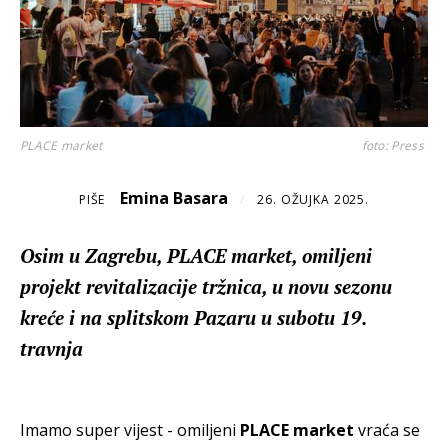
PLACE market
foto: Press
Emina Basara
PIŠE
/
26. OŽUJKA 2025.
Osim u Zagrebu, PLACE market, omiljeni
projekt revitalizacije tržnica, u novu sezonu
kreće i na splitskom Pazaru u subotu 19.
travnja
Imamo super vijest - omiljeni
PLACE market
vraća se