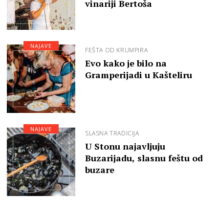
vinariji Bertoša
NAJAVE
FEŠTA OD KRUMPIRA
Evo kako je bilo na
Gramperijadi u Kašteliru
NAJAVE
SLASNA TRADICIJA
U Stonu najavljuju
Buzarijadu, slasnu feštu od
buzare