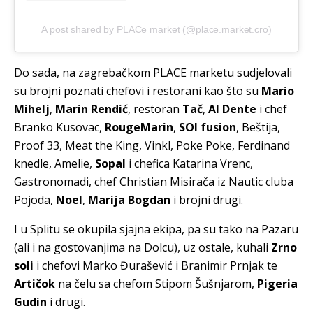
A post shared by PLACe market (@place.market.cro)
Do sada, na zagrebačkom PLACE marketu sudjelovali
su brojni poznati chefovi i restorani kao što su
Mario
Mihelj
,
Marin Rendić
, restoran
Tač
,
Al Dente
i chef
Branko Kusovac,
RougeMarin
,
SOI fusion
, Beštija,
Proof 33, Meat the King, Vinkl, Poke Poke, Ferdinand
knedle, Amelie,
Sopal
i chefica Katarina Vrenc,
Gastronomadi, chef Christian Misirača iz Nautic cluba
Pojoda,
Noel
,
Marija Bogdan
i brojni drugi.
I u Splitu se okupila sjajna ekipa, pa su tako na Pazaru
(ali i na gostovanjima na Dolcu), uz ostale, kuhali
Zrno
soli
i chefovi Marko Đurašević i Branimir Prnjak te
Artičok
na čelu sa chefom Stipom Šušnjarom,
Pigeria
Gudin
i drugi.