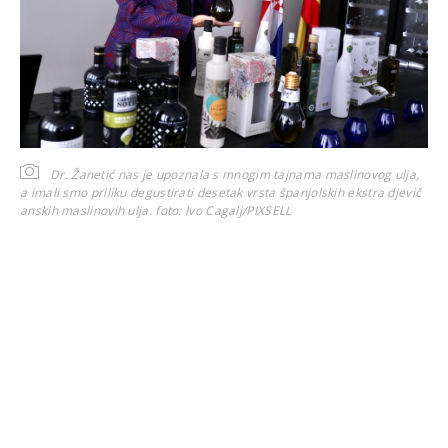
Dr. Žanetić nas je upoznala s mnogim tajnama maslinovog ulja,
a imali smo priliku degustirati desetak vrsta španjolskih ekstra djevič
anskih maslinovih ulja.
foto: Ivo Cagalj/PIXSELL