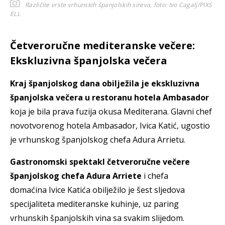
Različite vrste vrhunskih španjolskih sireva,
foto: Ivo Cagalj/PIXS
ELL
Četveroručne mediteranske večere:
Ekskluzivna španjolska večera
Kraj španjolskog dana obilježila je ekskluzivna
španjolska večera u restoranu hotela Ambasador
koja je bila prava fuzija okusa Mediterana. Glavni chef
novotvorenog hotela Ambasador, Ivica Katić, ugostio
je vrhunskog španjolskog chefa Adura Arrietu.
Gastronomski spektakl četveroručne večere
španjolskog chefa Adura Arriete
i chefa
domaćina Ivice Katića obilježilo je šest sljedova
specijaliteta mediteranske kuhinje, uz paring
vrhunskih španjolskih vina sa svakim slijedom.