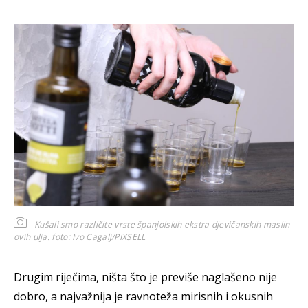
Kušali smo različite vrste španjolskih ekstra djevičanskih maslin
ovih ulja.
foto: Ivo Cagalj/PIXSELL
Drugim riječima, ništa što je previše naglašeno nije
dobro, a najvažnija je ravnoteža mirisnih i okusnih