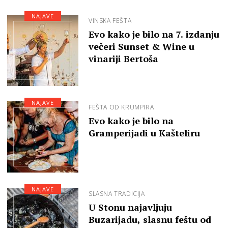
NAJAVE
VINSKA FEŠTA
Evo kako je bilo na 7. izdanju
večeri Sunset & Wine u
vinariji Bertoša
NAJAVE
FEŠTA OD KRUMPIRA
Evo kako je bilo na
Gramperijadi u Kašteliru
NAJAVE
SLASNA TRADICIJA
U Stonu najavljuju
Buzarijadu, slasnu feštu od