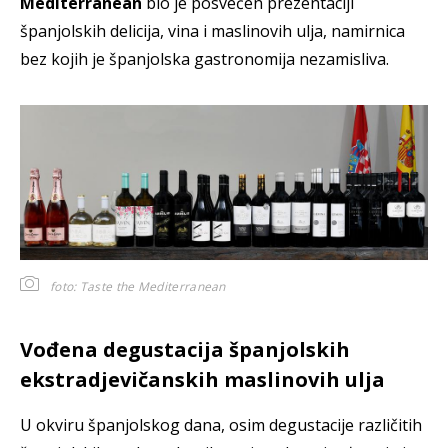
Mediterranean
bio je posvećen prezentaciji
španjolskih delicija, vina i maslinovih ulja, namirnica
bez kojih je španjolska gastronomija nezamisliva.
foto: Taste the Mediterranean
Vođena degustacija španjolskih
ekstradjevičanskih maslinovih ulja
U okviru španjolskog dana, osim degustacije različitih