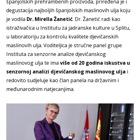
španjolskih prehrambenih proizvoda, priređena je i
degustacija najboljih španjolskih maslinovih ulja koju
je vodila
Dr. Mirella Žanetić
. Dr. Žanetić radi kao
istraživačica u Institutu za jadranske kulture u Splitu,
u laboratoriju za kontrolu kvalitete djevičanskih
maslinovih ulja. Voditeljica je stručne panel grupe
Instituta za senzorne analize djevičanskog
maslinovog ulja te ima
više od 20 godina iskustva u
senzornoj analizi djevičanskog maslinovog ulja
i
redovito sudjeluje kao član panela na državnim i
međunarodnim natjecanjima.