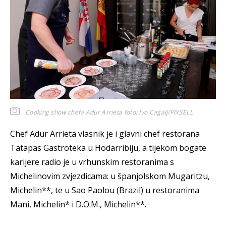
Cooking show chefa Adur Arrieta
foto: Ivo Cagalj/PIXSELL
Chef Adur Arrieta vlasnik je i glavni chef restorana
Tatapas Gastroteka u Hodarribiju, a tijekom bogate
karijere radio je u vrhunskim restoranima s
Michelinovim zvjezdicama: u španjolskom Mugaritzu,
Michelin**, te u Sao Paolou (Brazil) u restoranima
Mani, Michelin* i D.O.M., Michelin**.