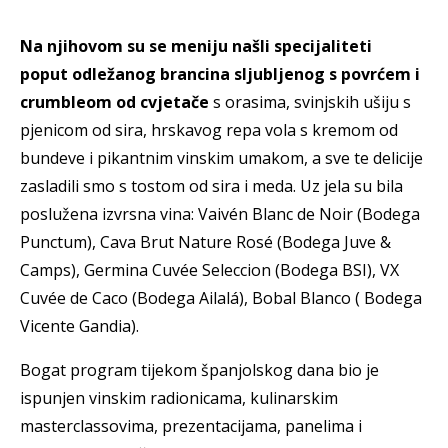
Na njihovom su se meniju našli specijaliteti
poput odležanog brancina sljubljenog s povrćem i
crumbleom od cvjetače
s orasima, svinjskih ušiju s
pjenicom od sira, hrskavog repa vola s kremom od
bundeve i pikantnim vinskim umakom, a sve te delicije
zasladili smo s tostom od sira i meda. Uz jela su bila
poslužena izvrsna vina: Vaivén Blanc de Noir (Bodega
Punctum), Cava Brut Nature Rosé (Bodega Juve &
Camps), Germina Cuvée Seleccion (Bodega BSI), VX
Cuvée de Caco (Bodega Ailalá), Bobal Blanco ( Bodega
Vicente Gandia).
Bogat program tijekom španjolskog dana bio je
ispunjen vinskim radionicama, kulinarskim
masterclassovima, prezentacijama, panelima i