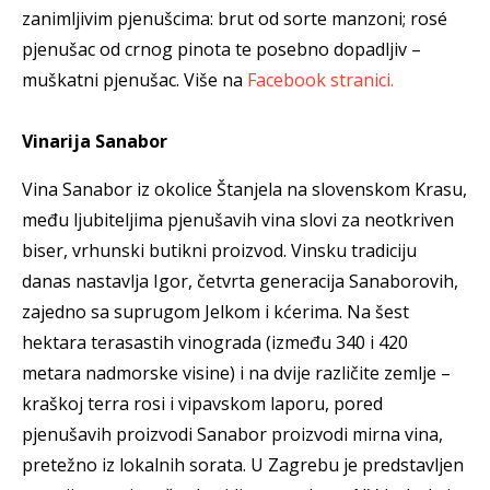
zanimljivim pjenušcima: brut od sorte manzoni; rosé
pjenušac od crnog pinota te posebno dopadljiv –
muškatni pjenušac. Više na
Facebook stranici.
Vinarija Sanabor
Vina Sanabor iz okolice Štanjela na slovenskom Krasu,
među ljubiteljima pjenušavih vina slovi za neotkriven
biser, vrhunski butikni proizvod. Vinsku tradiciju
danas nastavlja Igor, četvrta generacija Sanaborovih,
zajedno sa suprugom Jelkom i kćerima. Na šest
hektara terasastih vinograda (između 340 i 420
metara nadmorske visine) i na dvije različite zemlje –
kraškoj terra rosi i vipavskom laporu, pored
pjenušavih proizvodi Sanabor proizvodi mirna vina,
pretežno iz lokalnih sorata. U Zagrebu je predstavljen