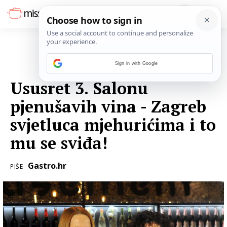
Sign in with Google
03. PROSINCA 2018.
Ususret 3. Salonu
pjenušavih vina - Zagreb
svjetluca mjehurićima i to
mu se sviđa!
Gastro.hr
PIŠE