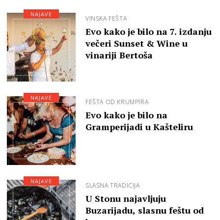
NAJAVE
VINSKA FEŠTA
Evo kako je bilo na 7. izdanju
večeri Sunset & Wine u
vinariji Bertoša
NAJAVE
FEŠTA OD KRUMPIRA
Evo kako je bilo na
Gramperijadi u Kašteliru
NAJAVE
SLASNA TRADICIJA
U Stonu najavljuju
Buzarijadu, slasnu feštu od