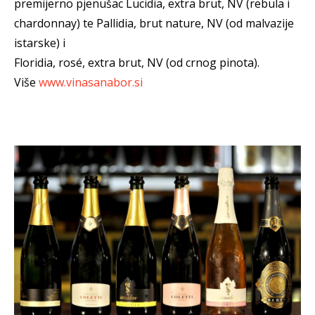
premijerno pjenušac Lucidia, extra brut, NV (rebula i
chardonnay) te Pallidia, brut nature, NV (od malvazije
istarske) i
Floridia, rosé, extra brut, NV (od crnog pinota).
Više
www.vinasanabor.si