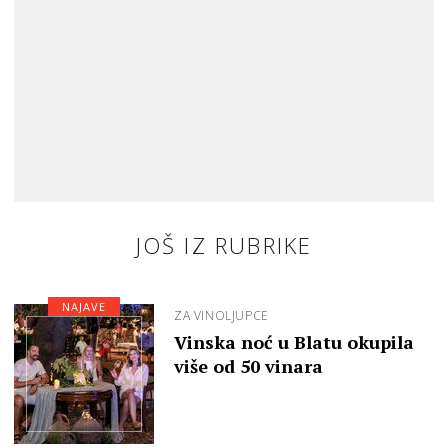
JOŠ IZ RUBRIKE
NAJAVE
ZA VINOLJUPCE
Vinska noć u Blatu okupila
više od 50 vinara