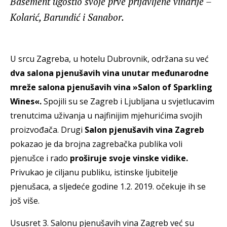
Basement ugostio svoje prve prijavljene vinarije –
Kolarić, Barundić i Sanabor.
U srcu Zagreba, u hotelu Dubrovnik, održana su već
dva salona pjenušavih vina unutar međunarodne
mreže salona pjenušavih vina »Salon of Sparkling
Wines«.
Spojili su se Zagreb i Ljubljana u svjetlucavim
trenutcima uživanja u najfinijim mjehurićima svojih
proizvođača. Drugi
Salon pjenušavih vina Zagreb
pokazao je da brojna zagrebačka publika voli
pjenušce i rado
proširuje svoje vinske vidike.
Privukao je ciljanu publiku, istinske ljubitelje
pjenušaca, a sljedeće godine 1.2. 2019. očekuje ih se
još više.
Ususret 3. Salonu pjenušavih vina Zagreb već su