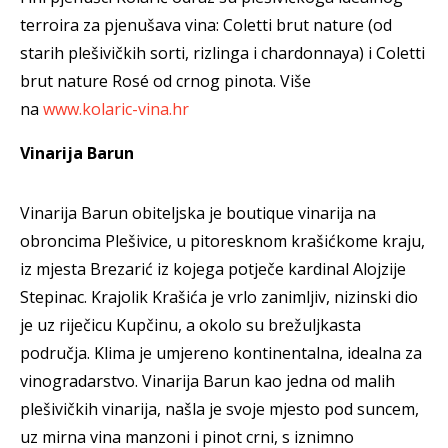
terroira za pjenušava vina: Coletti brut nature (od
starih plešivičkih sorti, rizlinga i chardonnaya) i Coletti
brut nature Rosé od crnog pinota. Više
na
www.kolaric-vina.hr
Vinarija Barun
Vinarija Barun obiteljska je boutique vinarija na
obroncima Plešivice, u pitoresknom krašićkome kraju,
iz mjesta Brezarić iz kojega potječe kardinal Alojzije
Stepinac. Krajolik Krašića je vrlo zanimljiv, nizinski dio
je uz riječicu Kupčinu, a okolo su brežuljkasta
područja. Klima je umjereno kontinentalna, idealna za
vinogradarstvo. Vinarija Barun kao jedna od malih
plešivičkih vinarija, našla je svoje mjesto pod suncem,
uz mirna vina manzoni i pinot crni, s iznimno