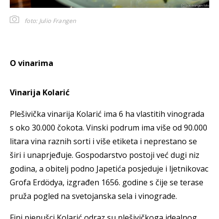
foto: Julio Frangen
O vinarima
Vinarija Kolarić
Plešivička vinarija Kolarić ima 6 ha vlastitih vinograda
s oko 30.000 čokota. Vinski podrum ima više od 90.000
litara vina raznih sorti i više etiketa i neprestano se
širi i unaprjeđuje. Gospodarstvo postoji već dugi niz
godina, a obitelj podno Japetića posjeduje i ljetnikovac
Grofa Erdödya, izgrađen 1656. godine s čije se terase
pruža pogled na svetojanska sela i vinograde.
Fini pjenušci Kolarić odraz su plešivičkoga idealnog