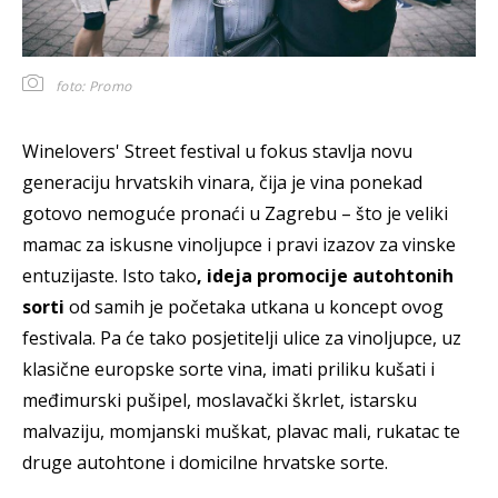
foto: Promo
Winelovers' Street festival u fokus stavlja novu
generaciju hrvatskih vinara, čija je vina ponekad
gotovo nemoguće pronaći u Zagrebu – što je veliki
mamac za iskusne vinoljupce i pravi izazov za vinske
entuzijaste. Isto tako
, ideja promocije autohtonih
sorti
od samih je početaka utkana u koncept ovog
festivala. Pa će tako posjetitelji ulice za vinoljupce, uz
klasične europske sorte vina, imati priliku kušati i
međimurski pušipel, moslavački škrlet, istarsku
malvaziju, momjanski muškat, plavac mali, rukatac te
druge autohtone i domicilne hrvatske sorte.