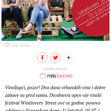
foto: Promo
GASTRO POSTAO
Vinoljupci, pozor! Dva dana vrhunskih vina i dobre
zabave su pred nama. Dvodnevni open-air vinski
festival Winelovers' Street ove se godine ponovo
održava u Europskom domu. U četvrtak, 05.07. i