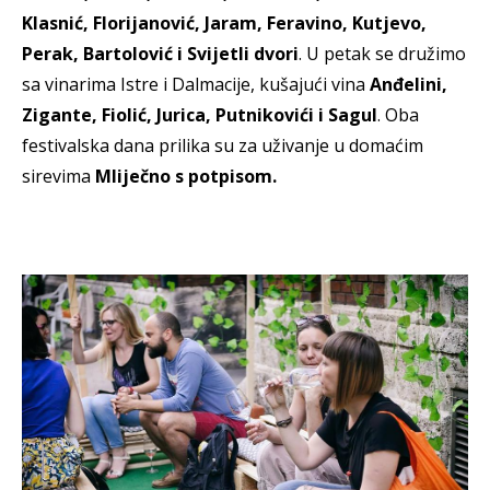
Klasnić, Florijanović, Jaram, Feravino, Kutjevo,
Perak, Bartolović i Svijetli dvori
. U petak se družimo
sa vinarima Istre i Dalmacije, kušajući vina
Anđelini,
Zigante, Fiolić, Jurica, Putnikovići i Sagul
. Oba
festivalska dana prilika su za uživanje u domaćim
sirevima
Mliječno s potpisom.