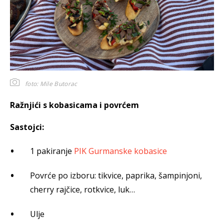
foto: Mile Butorac
Ražnjići s kobasicama i povrćem
Sastojci:
1 pakiranje
PIK Gurmanske kobasice
Povrće po izboru: tikvice, paprika, šampinjoni,
cherry rajčice, rotkvice, luk…
Ulje