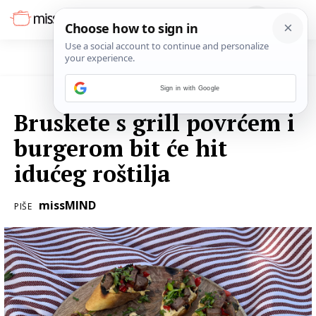
Sign in with Google
13. SVIBNJA 2024.
Bruskete s grill povrćem i
burgerom bit će hit
idućeg roštilja
missMIND
PIŠE