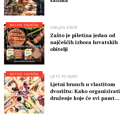
NATIVE SADRŽAJ
OMILJEN IZBOR
Zašto je piletina jedan od
najčešćih izbora hrvatskih
obitelji
NATIVE SADRŽAJ
LJETO PO MJERI
Ljetni brunch u vlastitom
dvorištu: Kako organizirati
druženje koje će svi pamt…