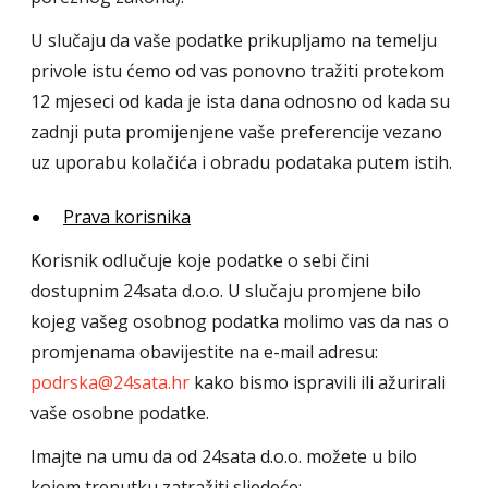
U slučaju da vaše podatke prikupljamo na temelju
privole istu ćemo od vas ponovno tražiti protekom
12 mjeseci od kada je ista dana odnosno od kada su
zadnji puta promijenjene vaše preferencije vezano
uz uporabu kolačića i obradu podataka putem istih.
Prava korisnika
Korisnik odlučuje koje podatke o sebi čini
dostupnim 24sata d.o.o. U slučaju promjene bilo
kojeg vašeg osobnog podatka molimo vas da nas o
promjenama obavijestite na e-mail adresu:
podrska@24sata.hr
kako bismo ispravili ili ažurirali
vaše osobne podatke.
Imajte na umu da od 24sata d.o.o. možete u bilo
kojem trenutku zatražiti sljedeće: