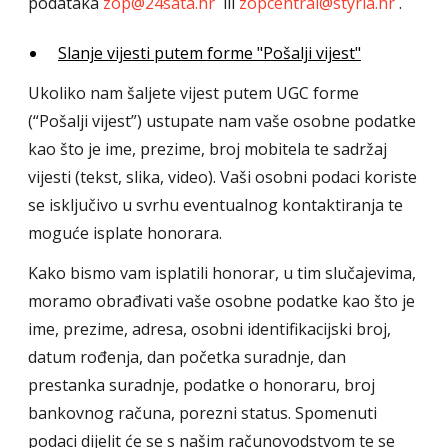
podataka
zop@24sata.hr
ili
zopcentral@styria.hr
.
Slanje vijesti putem forme "Pošalji vijest"
Ukoliko nam šaljete vijest putem UGC forme
(“Pošalji vijest”) ustupate nam vaše osobne podatke
kao što je ime, prezime, broj mobitela te sadržaj
vijesti (tekst, slika, video). Vaši osobni podaci koriste
se isključivo u svrhu eventualnog kontaktiranja te
moguće isplate honorara.
Kako bismo vam isplatili honorar, u tim slučajevima,
moramo obrađivati vaše osobne podatke kao što je
ime, prezime, adresa, osobni identifikacijski broj,
datum rođenja, dan početka suradnje, dan
prestanka suradnje, podatke o honoraru, broj
bankovnog računa, porezni status. Spomenuti
podaci dijelit će se s našim računovodstvom te se