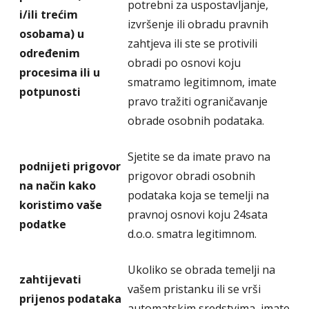
potrebni za uspostavljanje,
i/ili trećim
izvršenje ili obradu pravnih
osobama) u
zahtjeva ili ste se protivili
određenim
obradi po osnovi koju
procesima ili u
smatramo legitimnom, imate
potpunosti
pravo tražiti ograničavanje
obrade osobnih podataka.
Sjetite se da imate pravo na
podnijeti prigovor
prigovor obradi osobnih
na način kako
podataka koja se temelji na
koristimo vaše
pravnoj osnovi koju 24sata
podatke
d.o.o. smatra legitimnom.
Ukoliko se obrada temelji na
zahtijevati
vašem pristanku ili se vrši
prijenos podataka
automatskim sredstvima, imate