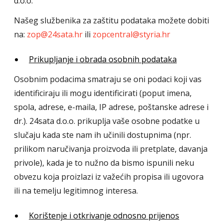
d.o.o.
Našeg službenika za zaštitu podataka možete dobiti
na:
zop@24sata.hr
ili
zopcentral@styria.hr
Prikupljanje i obrada osobnih podataka
Osobnim podacima smatraju se oni podaci koji vas
identificiraju ili mogu identificirati (poput imena,
spola, adrese, e-maila, IP adrese, poštanske adrese i
dr.). 24sata d.o.o. prikuplja vaše osobne podatke u
slučaju kada ste nam ih učinili dostupnima (npr.
prilikom naručivanja proizvoda ili pretplate, davanja
privole), kada je to nužno da bismo ispunili neku
obvezu koja proizlazi iz važećih propisa ili ugovora
ili na temelju legitimnog interesa.
Korištenje i otkrivanje odnosno prijenos