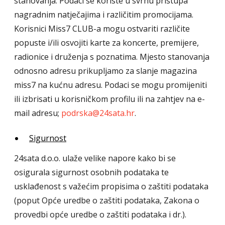
stanovanja. Podaci se koriste u svrhu pristupa
nagradnim natječajima i različitim promocijama.
Korisnici Miss7 CLUB-a mogu ostvariti različite
popuste i/ili osvojiti karte za koncerte, premijere,
radionice i druženja s poznatima. Mjesto stanovanja
odnosno adresu prikupljamo za slanje magazina
miss7 na kućnu adresu. Podaci se mogu promijeniti
ili izbrisati u korisničkom profilu ili na zahtjev na e-
mail adresu;
podrska@24sata.hr
.
Sigurnost
24sata d.o.o. ulaže velike napore kako bi se
osigurala sigurnost osobnih podataka te
usklađenost s važećim propisima o zaštiti podataka
(poput Opće uredbe o zaštiti podataka, Zakona o
provedbi opće uredbe o zaštiti podataka i dr.).