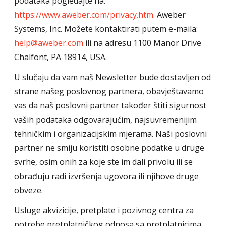
podataka pogledajte na:
https://www.aweber.com/privacy.htm
. Aweber
Systems, Inc. Možete kontaktirati putem e-maila:
help@aweber.com
ili na adresu 1100 Manor Drive
Chalfont, PA 18914, USA.
U slučaju da vam naš Newsletter bude dostavljen od
strane našeg poslovnog partnera, obavještavamo
vas da naš poslovni partner također štiti sigurnost
vaših podataka odgovarajućim, najsuvremenijim
tehničkim i organizacijskim mjerama. Naši poslovni
partner ne smiju koristiti osobne podatke u druge
svrhe, osim onih za koje ste im dali privolu ili se
obrađuju radi izvršenja ugovora ili njihove druge
obveze.
Usluge akvizicije, pretplate i pozivnog centra za
potrebe pretplatničkog odnosa sa pretplatnicima