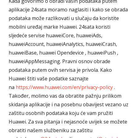
Kada govorimo o obradi vaših podataka putem
aplikacije 24sata moramo naglasiti i kako se obrada
podataka može razlikovati u slučaju da koristite
mobilni uređaj marke Huawei. 24sata koristi
sljedeće servise huaweiCore, huaweiAds,
huaweiAccount, huaweiAnalytics, huaweiCrash,
huaweiBase, huawei Opendevice , huaweiPush ,
huaweiAppMessaging. Pravni osnov obrade
podataka putem ovih servisa je privola. Kako
Huawei štiti vaše podatke saznajte
na
https://www.huawei.com/en/privacy-policy
.
Također, molimo vas da obratite pažnju prilikom
skidanja aplikacije i na posebnu obavijest vezano uz
zaštitu osobnih podataka koju će vam pružiti
Huawei. Za sva pitanja i nejasnoće uvijek se možete
obratiti našem službeniku za zaštitu