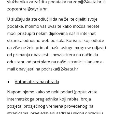
službenika za zaštitu podataka na zop@24sata.hr ili
zopcentral@styria.hr .
U slučaju da ste odlučili da ne želite dijeliti svoje
podatke, molimo vas uvažite kako možda nećete
moći pristupiti nekim dijelovima naših internet
stranica odnosno web portala. Korisnici koji odluče
da više ne žele primati naše usluge mogu se odjaviti
od primanja obavijesti i newslettera na način da
odustanu od pretplate na našoj stranici, slanjem e-
mail obavijesti na podrska@24sata.hr
Automatizirana obrada
Napominjemo kako se neki podaci (poput vrste
internetskoga preglednika koji rabite, broja
posjeta, prosječnog vremena provedenog na
stranicama, pregledavani sadržaj i slični) obrađuju