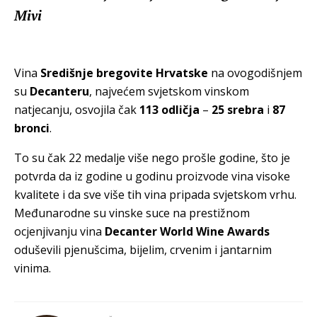
Mivi
Vina
Središnje bregovite Hrvatske
na ovogodišnjem
su
Decanteru
, najvećem svjetskom vinskom
natjecanju, osvojila čak
113 odličja
–
25 srebra
i
87
bronci
.
To su čak 22 medalje više nego prošle godine, što je
potvrda da iz godine u godinu proizvode vina visoke
kvalitete i da sve više tih vina pripada svjetskom vrhu.
Međunarodne su vinske suce na prestižnom
ocjenjivanju vina
Decanter World Wine Awards
oduševili pjenušcima, bijelim, crvenim i jantarnim
vinima.