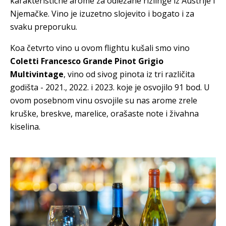
karakteristične arome za odležane rizlinge iz Austrije i
Njemačke. Vino je izuzetno slojevito i bogato i za
svaku preporuku.
Koa četvrto vino u ovom flightu kušali smo vino
Coletti Francesco Grande Pinot Grigio
Multivintage
, vino od sivog pinota iz tri različita
godišta - 2021., 2022. i 2023. koje je osvojilo 91 bod. U
ovom posebnom vinu osvojile su nas arome zrele
kruške, breskve, marelice, orašaste note i živahna
kiselina.