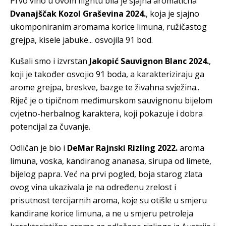
Prvo vino u ovom flightu bila je sjajna aromatična
Dvanajščak Kozol Graševina 2024.
, koja je sjajno
ukomponiranim aromama korice limuna, ružičastog
grejpa, kisele jabuke... osvojila 91 bod.
Kušali smo i izvrstan
Jakopić Sauvignon Blanc 2024.
,
koji je također osvojio 91 boda, a karakteriziraju ga
arome grejpa, breskve, bazge te živahna svježina..
Riječ je o tipičnom međimurskom sauvignonu bijelom
cvjetno-herbalnog karaktera, koji pokazuje i dobra
potencijal za čuvanje.
Odličan je bio i
DeMar Rajnski Rizling 2022.
aroma
limuna, voska, kandiranog ananasa, sirupa od limete,
bijelog papra. Već na prvi pogled, boja starog zlata
ovog vina ukazivala je na određenu zrelost i
prisutnost tercijarnih aroma, koje su otišle u smjeru
kandirane korice limuna, a ne u smjeru petroleja