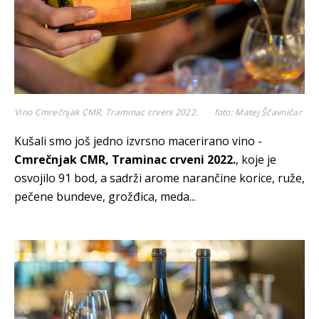
Vino Cmrečnjak CMR, Traminac crveni 2022.
foto: Matej Ščavničar
Kušali smo još jedno izvrsno macerirano vino -
Cmrečnjak CMR, Traminac crveni 2022.
, koje je
osvojilo 91 bod, a sadrži arome narančine korice, ruže,
pečene bundeve, grožđica, meda...