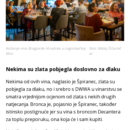
Kušanje vina Bregovite Hrvatske u zagrebačkoj
foto: Matej Ščavnič
Mivi
ar
Nekima su zlata pobjegla doslovno za dlaku
Nekima od ovih vina, naglasio je Špiranec, zlata su
pobjegla za dlaku, no i srebro s DWWA u vinarstvu se
smatra vrjednijom ocjenom od zlata s nekih drugih
natjecanja. Bronca je, pojasnio je Špiranec, također
istinsko postignuće jer su vina s broncom Decantera
za toplu preporuku, ona koja će i sam kupiti.