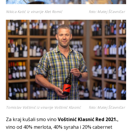
Nikica Katić iz vinarije Klet Romić
foto: Matej Ščavničar
Tomislav Voštinić iz vinarije Voštinić Klasnić
foto: Matej Ščavničar
Za kraj kušali smo vino
Voštinić Klasnić Red 2021.
,
vino od 40% merlota, 40% syraha i 20% cabernet