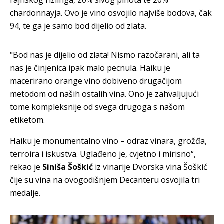
chardonnayja. Ovo je vino osvojilo najviše bodova, čak
94, te ga je samo bod dijelio od zlata.
"Bod nas je dijelio od zlata! Nismo razočarani, ali ta
nas je činjenica ipak malo pecnula. Haiku je
macerirano orange vino dobiveno drugačijom
metodom od naših ostalih vina. Ono je zahvaljujući
tome kompleksnije od svega drugoga s našom
etiketom.
Haiku je monumentalno vino – odraz vinara, grožđa,
terroira i iskustva. Uglađeno je, cvjetno i mirisno“,
rekao je
Siniša Šoškić
iz vinarije Dvorska vina Šoškić
čije su vina na ovogodišnjem Decanteru osvojila tri
medalje.