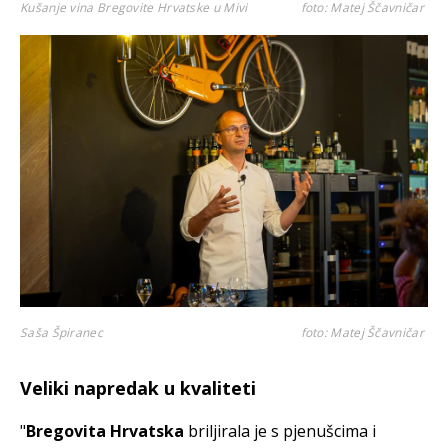
Kušanje vina Bregovite Hrvatske u Mivi
foto: Matej Ščavničar
Saša Špiranec
foto: Matej Ščavničar
Veliki napredak u kvaliteti
"
Bregovita Hrvatska
briljirala je s pjenušcima i