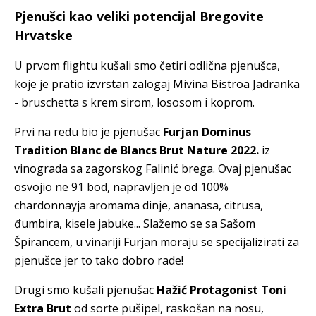
Pjenušci kao veliki potencijal Bregovite
Hrvatske
U prvom flightu kušali smo četiri odlična pjenušca,
koje je pratio izvrstan zalogaj Mivina Bistroa Jadranka
- bruschetta s krem sirom, lososom i koprom.
Prvi na redu bio je pjenušac
Furjan Dominus
Tradition Blanc de Blancs Brut Nature 2022.
iz
vinograda sa zagorskog Falinić brega. Ovaj pjenušac
osvojio ne 91 bod, napravljen je od 100%
chardonnayja aromama dinje, ananasa, citrusa,
đumbira, kisele jabuke... Slažemo se sa Sašom
Špirancem, u vinariji Furjan moraju se specijalizirati za
pjenušce jer to tako dobro rade!
Drugi smo kušali pjenušac
Hažić Protagonist Toni
Extra Brut
od sorte pušipel, raskošan na nosu,