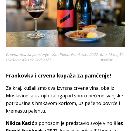
Crvena vina za pamćenje - Klet Romić Frankovka 2022.
foto: Matej Šč
i Voštinić Klasnić Red 2021.
avničar
Frankovka i crvena kupaža za pamćenje!
Za kraj, kušali smo dva izvrsna crvena vina, oba iz
Moslavine, a uz njih zalogaj od sporo pečene svinjske
potrbušine s hrskavom koricom, uz pečeno povrće i
kremastu palentu.
Nikica Katić
s ponosom je predstavio svoje vino
Klet
Romić Frankovka 2022.
koje je osvojilo 92 boda, a