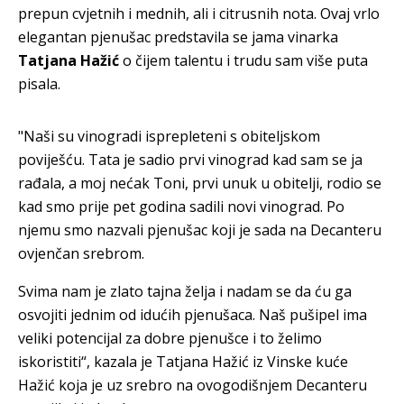
prepun cvjetnih i mednih, ali i citrusnih nota. Ovaj vrlo
elegantan pjenušac predstavila se jama vinarka
Tatjana Hažić
o čijem talentu i trudu sam više puta
pisala.
"Naši su vinogradi isprepleteni s obiteljskom
poviješću. Tata je sadio prvi vinograd kad sam se ja
rađala, a moj nećak Toni, prvi unuk u obitelji, rodio se
kad smo prije pet godina sadili novi vinograd. Po
njemu smo nazvali pjenušac koji je sada na Decanteru
ovjenčan srebrom.
Svima nam je zlato tajna želja i nadam se da ću ga
osvojiti jednim od idućih pjenušaca. Naš pušipel ima
veliki potencijal za dobre pjenušce i to želimo
iskoristiti“, kazala je Tatjana Hažić iz Vinske kuće
Hažić koja je uz srebro na ovogodišnjem Decanteru