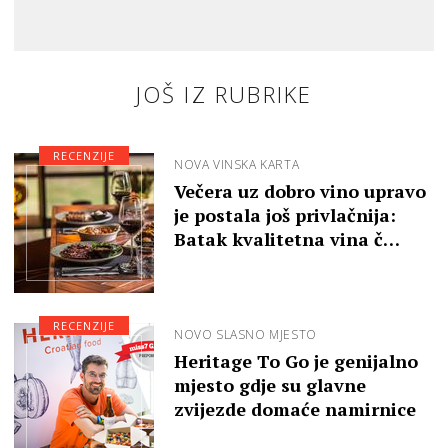
JOŠ IZ RUBRIKE
RECENZIJE
NOVA VINSKA KARTA
Večera uz dobro vino upravo
je postala još privlačnija:
Batak kvalitetna vina č…
RECENZIJE
NOVO SLASNO MJESTO
Heritage To Go je genijalno
mjesto gdje su glavne
zvijezde domaće namirnice