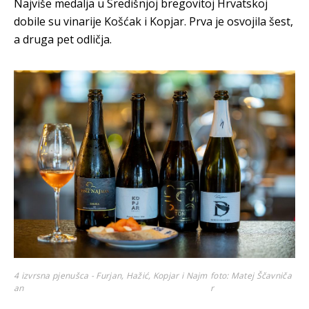
Najviše medalja u Središnjoj bregovitoj Hrvatskoj
dobile su vinarije Košćak i Kopjar. Prva je osvojila šest,
a druga pet odličja.
4 izvrsna pjenušca - Furjan, Hažić, Kopjar i Najm
foto: Matej Ščavniča
an
r