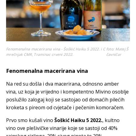
Fenomenalna macerirana vina - Šoškić Haiku 5 2022. i C
foto: Matej Š
mrečnjak CMR, Traminac crveni 2022.
čavničar
Fenomenalna macerirana vina
Na red su došla i dva macerirana, odnosno amber
vina, uz koja je vrijedno i kompetentno Mivino osoblje
poslužilo zalogaj koji se sastojao od domaćih pilećih
kroketa s pireom od cvjetače i pečenim komoračem.
Prvo smo kušali vino
Šoškić Haiku 5 2022.
, kultno
vino ove plešivičke vinarije koje se sastoji od 40%
rajnskog rizlinga, 20% sivog pinota te 20%