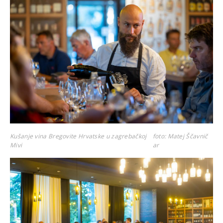
Kušanje vina Bregovite Hrvatske u zagrebačkoj
foto: Matej Ščavnič
Mivi
ar