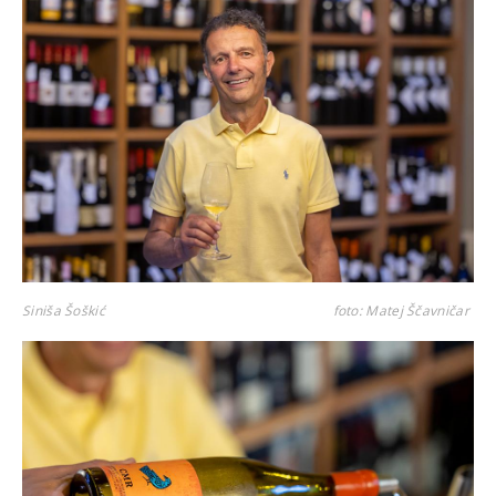
Siniša Šoškić
foto: Matej Ščavničar