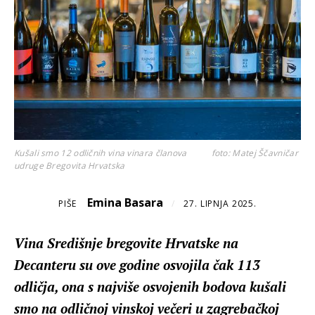
Kušali smo 12 odličnih vina vinara članova
foto: Matej Ščavničar
udruge Bregovita Hrvatska
Emina Basara
PIŠE
/
27. LIPNJA 2025.
Vina Središnje bregovite Hrvatske na
Decanteru su ove godine osvojila čak 113
odličja, ona s najviše osvojenih bodova kušali
smo na odličnoj vinskoj večeri u zagrebačkoj