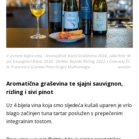
4 izvrsna bijela vina - Dvanajščak Kozol Graševina 2024., Jako
foto: M
pić Sauvignon Blanc 2024., DeMar Rajnski Rizling 2022. i Cole
atej Šč
tti Francesco Grande Pinot Grigio Multivintage
avničar
Aromatična graševina te sjajni sauvignon,
rizling i sivi pinot
Uz 4 bijela vina koja smo sljedeća kušali uparen je vrlo
blago začinjen tuna tartar poslužen s prepečenim
integralnim tostom.