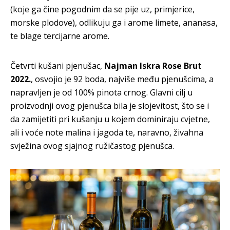
(koje ga čine pogodnim da se pije uz, primjerice,
morske plodove), odlikuju ga i arome limete, ananasa,
te blage tercijarne arome.
Četvrti kušani pjenušac,
Najman Iskra Rose Brut
2022.
, osvojio je 92 boda, najviše među pjenušcima, a
napravljen je od 100% pinota crnog. Glavni cilj u
proizvodnji ovog pjenušca bila je slojevitost, što se i
da zamijetiti pri kušanju u kojem dominiraju cvjetne,
ali i voće note malina i jagoda te, naravno, živahna
svježina ovog sjajnog ružičastog pjenušca.