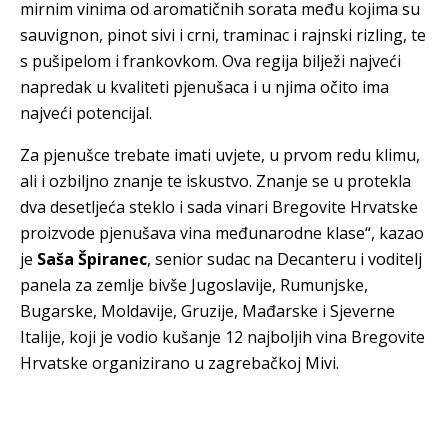
mirnim vinima od aromatičnih sorata među kojima su
sauvignon, pinot sivi i crni, traminac i rajnski rizling, te
s pušipelom i frankovkom. Ova regija bilježi najveći
napredak u kvaliteti pjenušaca i u njima očito ima
najveći potencijal.
Za pjenušce trebate imati uvjete, u prvom redu klimu,
ali i ozbiljno znanje te iskustvo. Znanje se u protekla
dva desetljeća steklo i sada vinari Bregovite Hrvatske
proizvode pjenušava vina međunarodne klase“, kazao
je
Saša Špiranec
, senior sudac na Decanteru i voditelj
panela za zemlje bivše Jugoslavije, Rumunjske,
Bugarske, Moldavije, Gruzije, Mađarske i Sjeverne
Italije, koji je vodio kušanje 12 najboljih vina Bregovite
Hrvatske organizirano u zagrebačkoj Mivi.