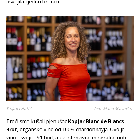
osvojila i jednu broncu.
Tatjana Hažić
foto: Matej Ščavničar
Treći smo kušali pjenušac
Kopjar Blanc de Blancs
Brut
, organsko vino od 100% chardonnayja. Ovo je
vino osvojilo 91 bod, a uz intenzivne mineralne note