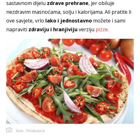
sastavnom dijelu
zdrave prehrane
, jer obiluje
nezdravim masnoćama, solju i kalorijama. Ali pratite li
ove savjete, vrlo
lako i jednostavno
možete i sami
napraviti
zdraviju i hranjiviju
verziju
pizze
.
foto: Thinkstock