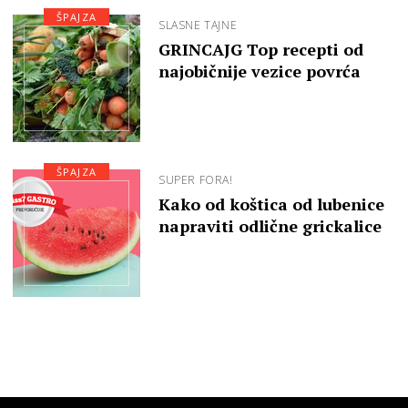
ŠPAJZA
SLASNE TAJNE
GRINCAJG Top recepti od
najobičnije vezice povrća
ŠPAJZA
SUPER FORA!
Kako od koštica od lubenice
napraviti odlične grickalice