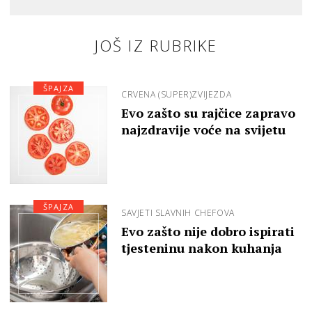
JOŠ IZ RUBRIKE
ŠPAJZA
CRVENA (SUPER)ZVIJEZDA
Evo zašto su rajčice zapravo
najzdravije voće na svijetu
ŠPAJZA
SAVJETI SLAVNIH CHEFOVA
Evo zašto nije dobro ispirati
tjesteninu nakon kuhanja