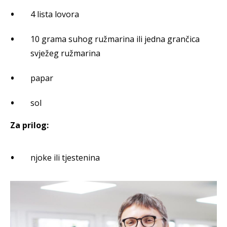
4 lista lovora
10 grama suhog ružmarina ili jedna grančica
svježeg ružmarina
papar
sol
Za prilog:
njoke ili tjestenina