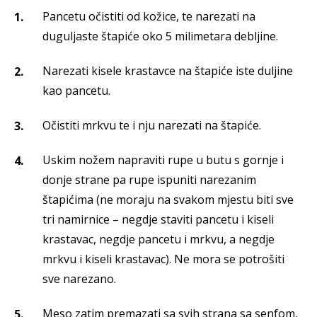
Pancetu očistiti od kožice, te narezati na
duguljaste štapiće oko 5 milimetara debljine.
Narezati kisele krastavce na štapiće iste duljine
kao pancetu.
Očistiti mrkvu te i nju narezati na štapiće.
Uskim nožem napraviti rupe u butu s gornje i
donje strane pa rupe ispuniti narezanim
štapićima (ne moraju na svakom mjestu biti sve
tri namirnice – negdje staviti pancetu i kiseli
krastavac, negdje pancetu i mrkvu, a negdje
mrkvu i kiseli krastavac). Ne mora se potrošiti
sve narezano.
Meso zatim premazati sa svih strana sa senfom,