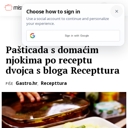
Sign in with Google
11. STUDENOGA 2018.
Pašticada s domaćim
njokima po receptu
dvojca s bloga Recepttura
Gastro.hr
Recepttura
PIŠE
,