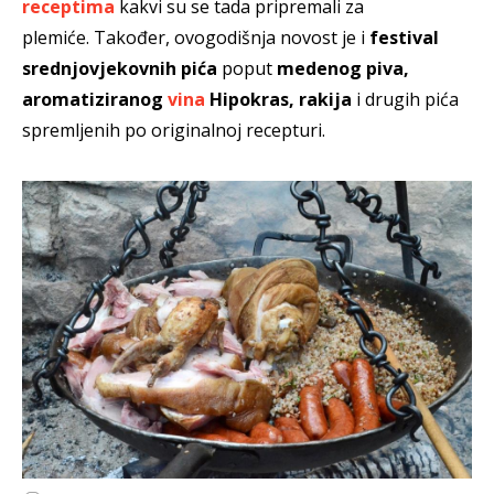
receptima
kakvi su se tada pripremali za
plemiće.
Također, ovogodišnja novost je i
festival
srednjovjekovnih pića
poput
medenog piva,
aromatiziranog
vina
Hipokras, rakija
i drugih pića
spremljenih po originalnoj recepturi.