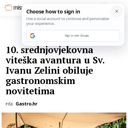
Sign in with Google
09. LIPNJA 2016.
10. srednjovjekovna
viteška avantura u Sv.
Ivanu Zelini obiluje
gastronomskim
novitetima
Gastro.hr
PIŠE