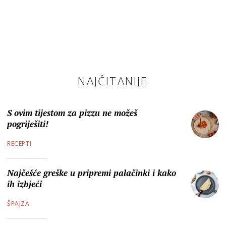
NAJČITANIJE
S ovim tijestom za pizzu ne možeš
pogriješiti!
RECEPTI
Najčešće greške u pripremi palačinki i kako
ih izbjeći
ŠPAJZA