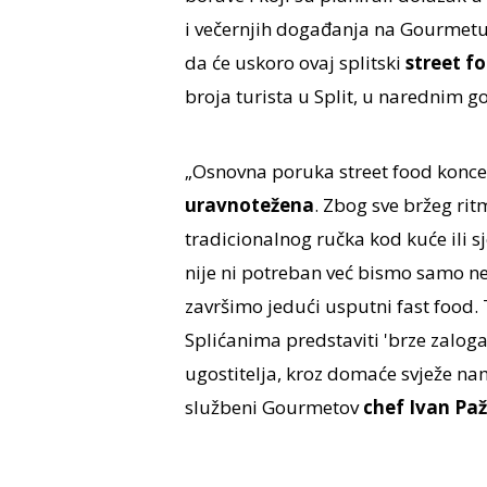
i večernjih događanja na Gourmetu.
da će uskoro ovaj splitski
street fo
broja turista u Split, u narednim 
„Osnovna poruka street food koncep
uravnotežena
. Zbog sve bržeg r
tradicionalnog ručka kod kuće ili 
nije ni potreban već bismo samo neš
završimo jedući usputni fast food
Splićanima predstaviti 'brze zalogaj
ugostitelja, kroz domaće svježe namir
službeni Gourmetov
chef Ivan Pa