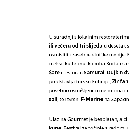
U suradnji s lokalnim restoraterim
ili večeru od tri slijeda
u desetak sp
osmislili i zasebne etničke menije:
meksičku hranu, konoba Korta mak
Šare
i restoran
Samurai
,
Dujkin d
predstavlja tursku kuhinju,
Zinfan
posebno osmišljenim menu-ima i 
soli
, te izvrsni
F-Marine
na Zapadno
Ulaz na Gourmet je besplatan, a ci
kuna
. Festival započinje s radom u