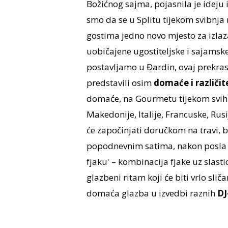
Božićnog sajma, pojasnila je ideju i
smo da se u Splitu tijekom svibnja
gostima jedno novo mjesto za izlaza
uobičajene ugostiteljske i sajamsk
postavljamo u Đardin, ovaj prekr
predstavili osim
domaće i različit
domaće, na Gourmetu tijekom svih d
Makedonije, Italije, Francuske, Rusi
će započinjati doručkom na travi, 
popodnevnim satima, nakon posla ili
fjaku' – kombinacija fjake uz slast
glazbeni ritam koji će biti vrlo sl
domaća glazba u izvedbi raznih
DJ