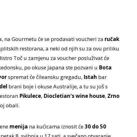
a, na Gourmetu će se prodavati voucheri za
ručak
litskih restorana, a neki od njih su za ovu priliku
 Bistro Toč u zamjenu za voucher posluživat će
edonsku, po okuse Japana ste pozvani u
Bota
vor
spremat će čileansku gregadu,
Istah
bar
del
brani boje i okuse Australije, a tu su još s
restoran
Pikulece
,
Diocletian's wine house
,
Zrno
j obali.
jene
menija
na kućicama iznosit će
30 do 50
 petak 8. svibnja u 17 sati, a svečano otvaranje