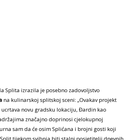
da Splita izrazila je posebno zadovoljstvo
a
na kulinarskoj splitskoj sceni: „Ovakav projekt
, ucrtava novu gradsku lokaciju, Đardin kao
sadržajima značajno doprinosi cjelokupnoj
gurna sam da će osim Splićana i brojni gosti koji
Split tijekom svibnja biti stalni posjetitelji dnevnih