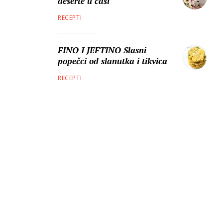
deserte u čaši
RECEPTI
FINO I JEFTINO Slasni
popečci od slanutka i tikvica
RECEPTI