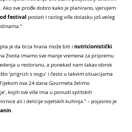
 Ako sve prođe dobro kako je planirano, vjerujem
od festival
postati i razlog više dolasku još većeg
godinama.“
ta je da brza hrana može biti i
nutricionistički
itma života imamo sve manje vremena za pripremu
sjedenja u restoranu, a ponekad nam takav obrok
to 'prigrizli s nogu' i često u takvim situacijama
. Tijekom ova 24 dana Gourmeta želimo
e', kojih sve više ima u ponudi splitskih
nice ali i delicije svjetskih kuhinja.“ – pojasnio je
žanin
.