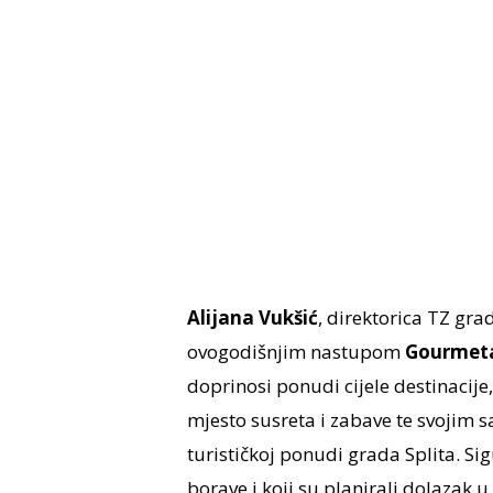
Alijana Vukšić
, direktorica TZ gra
ovogodišnjim nastupom
Gourmet
doprinosi ponudi cijele destinacije
mjesto susreta i zabave te svojim 
turističkoj ponudi grada Splita. Si
borave i koji su planirali dolazak u 