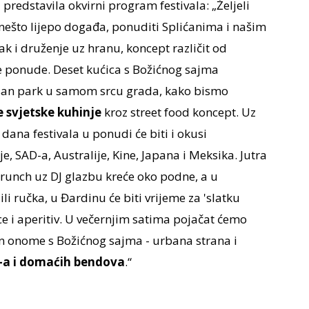
 predstavila okvirni program festivala: „Željeli
 nešto lijepo događa, ponuditi Splićanima i našim
k i druženje uz hranu, koncept različit od
e ponude. Deset kućica s Božićnog sajma
asan park u samom srcu grada, kako bismo
e svjetske kuhinje
kroz street food koncept. Uz
ana festivala u ponudi će biti i okusi
je, SAD-a, Australije, Kine, Japana i Meksika. Jutra
brunch uz DJ glazbu kreće oko podne, a u
 ručka, u Đardinu će biti vrijeme za 'slatku
ice i aperitiv. U večernjim satima pojačat ćemo
ičan onome s Božićnog sajma - urbana strana i
-a i domaćih bendova
.“