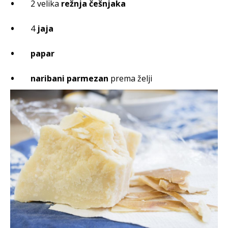
2 velika
režnja češnjaka
4
jaja
papar
naribani parmezan
prema želji