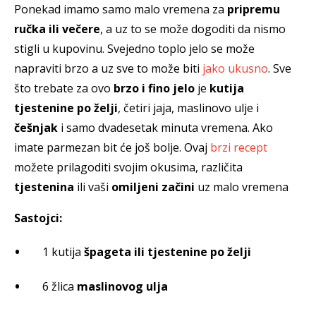
Ponekad imamo samo malo vremena za
pripremu
ručka ili večere
, a uz to se može dogoditi da nismo
stigli u kupovinu. Svejedno toplo jelo se može
napraviti brzo a uz sve to može biti
jako ukusno
. Sve
što trebate za ovo
brzo i fino jelo
je
kutija
tjestenine po želji
, četiri jaja, maslinovo ulje i
češnjak
i samo dvadesetak minuta vremena. Ako
imate parmezan bit će još bolje. Ovaj
brzi recept
možete prilagoditi svojim okusima, različita
tjestenina
ili vaši
omiljeni začini
uz malo vremena
Sastojci:
1 kutija
špageta ili tjestenine po želji
6 žlica
maslinovog ulja