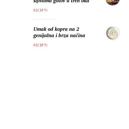
šljivama gotov u tren oka
RECEPTI
Umak od kopra na 2
genijalna i brza načina
RECEPTI