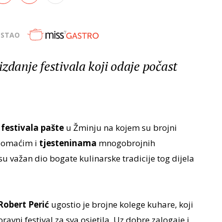
OSTAO
zdanje festivala koji odaje počast
 festivala pašte
u Žminju na kojem su brojni
 domaćim i
tjesteninama
mnogobrojnih
su važan dio bogate kulinarske tradicije tog dijela
Robert Perić
ugostio je brojne kolege kuhare, koji
ravni festival za sva osjetila. Uz dobre zalogaje i