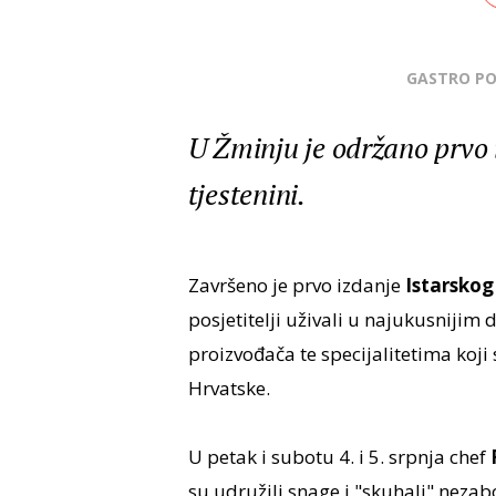
GASTRO P
U Žminju je održano prvo i
tjestenini.
Završeno je prvo izdanje
Istarskog
posjetitelji uživali u najukusnijim
proizvođača te specijalitetima koji 
Hrvatske.
U petak i subotu 4. i 5. srpnja chef
su udružili snage i "skuhali" nezabo