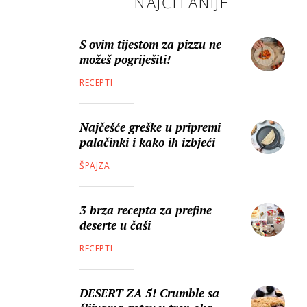
NAJČITANIJE
S ovim tijestom za pizzu ne
možeš pogriješiti!
RECEPTI
Najčešće greške u pripremi
palačinki i kako ih izbjeći
ŠPAJZA
3 brza recepta za prefine
deserte u čaši
RECEPTI
DESERT ZA 5! Crumble sa