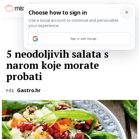
Sign in with Google
26. RUJNA 2016.
5 neodoljivih salata s
narom koje morate
probati
Gastro.hr
PIŠE