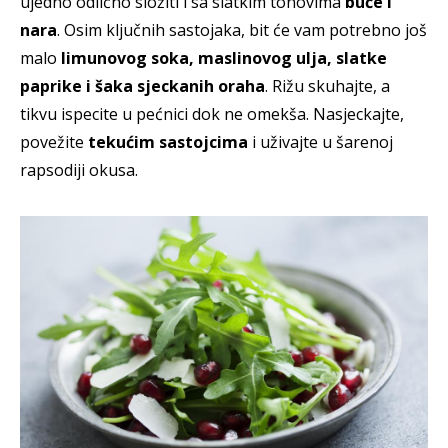
ujedno odlično složiti i sa slatkim tonovima
buče i
nara
. Osim ključnih sastojaka, bit će vam potrebno još
malo
limunovog soka, maslinovog ulja, slatke
paprike i šaka sjeckanih oraha
. Rižu skuhajte, a
tikvu ispecite u pećnici dok ne omekša. Nasjeckajte,
povežite
tekućim sastojcima
i uživajte u šarenoj
rapsodiji okusa.