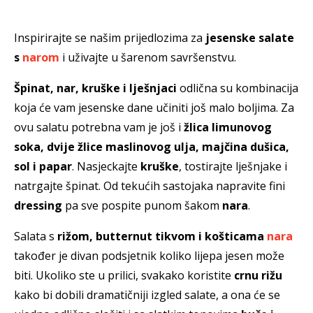
Inspirirajte se našim prijedlozima za
jesenske salate
s
narom
i uživajte u šarenom savršenstvu.
Špinat, nar, kruške i lješnjaci
odlična su kombinacija
koja će vam jesenske dane učiniti još malo boljima. Za
ovu salatu potrebna vam je još i
žlica limunovog
soka, dvije žlice maslinovog ulja, majčina dušica,
sol i papar
. Nasjeckajte
kruške
, tostirajte lješnjake i
natrgajte špinat. Od tekućih sastojaka napravite fini
dressing
pa sve pospite punom šakom
nara
.
Salata s
rižom, butternut tikvom i košticama
nara
također je divan podsjetnik koliko lijepa jesen može
biti. Ukoliko ste u prilici, svakako koristite
crnu rižu
kako bi dobili dramatičniji izgled salate, a ona će se