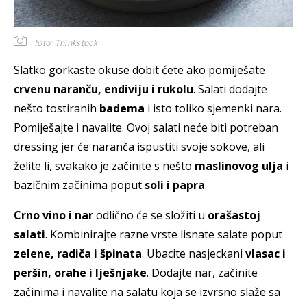
foto: Thinkstock
Slatko gorkaste okuse dobit ćete ako pomiješate
crvenu naranču, endiviju i rukolu
. Salati dodajte
nešto tostiranih
badema
i isto toliko sjemenki nara.
Pomiješajte i navalite. Ovoj salati neće biti potreban
dressing jer će naranča ispustiti svoje sokove, ali
želite li, svakako je začinite s nešto
maslinovog ulja
i
bazičnim začinima poput
soli i papra
.
Crno vino i nar
odlično će se složiti u
orašastoj
salati
. Kombinirajte razne vrste lisnate salate poput
zelene, radiča i špinata
. Ubacite nasjeckani
vlasac i
peršin, orahe i lješnjake
. Dodajte nar, začinite
začinima i navalite na salatu koja se izvrsno slaže sa